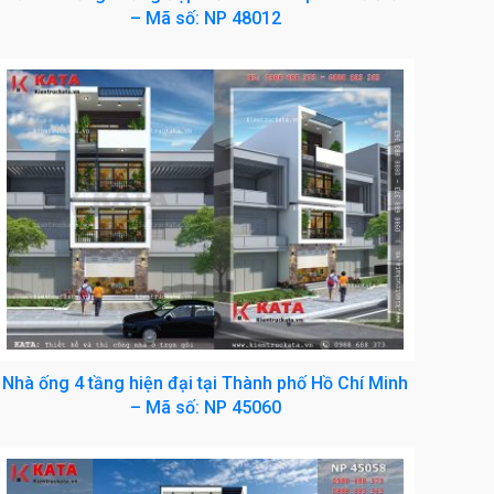
– Mã số: NP 48012
Nhà ống 4 tầng hiện đại tại Thành phố Hồ Chí Minh
– Mã số: NP 45060