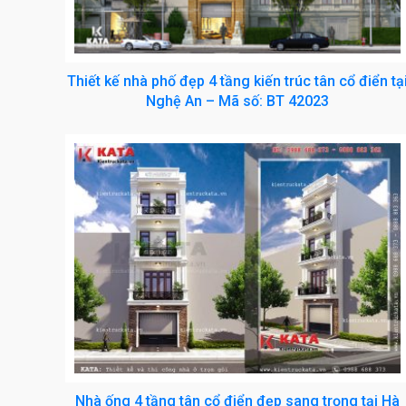
Thiết kế nhà phố đẹp 4 tầng kiến trúc tân cổ điển tạ
Nghệ An – Mã số: BT 42023
Nhà ống 4 tầng tân cổ điển đẹp sang trọng tại Hà