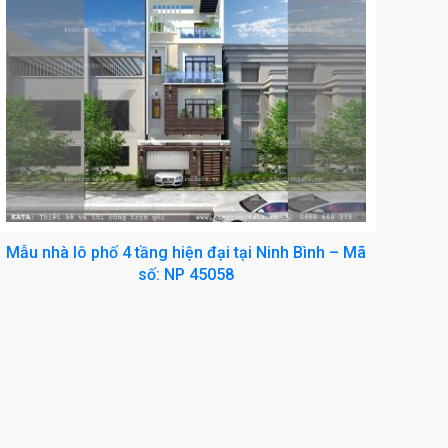
Mẫu nhà lô phố 4 tầng hiện đại tại Ninh Bình – Mã
số: NP 45058