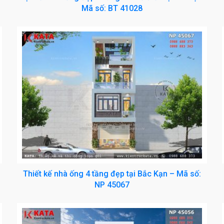
Mã số: BT 41028
Thiết kế nhà ống 4 tầng đẹp tại Bắc Kạn – Mã số:
NP 45067