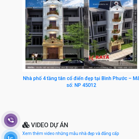
Nhà phố 4 tầng tân cổ điển đẹp tại Bình Phước – M
số: NP 45012
VIDEO DỰ ÁN
Xem thêm video những mẫu nhà đẹp và đẳng cấp