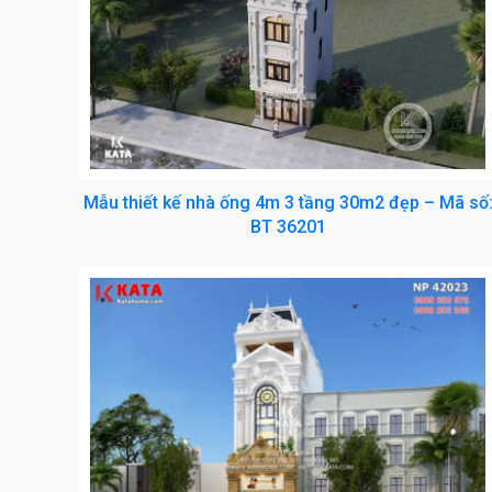
Mẫu thiết kế nhà ống 4m 3 tầng 30m2 đẹp – Mã số
BT 36201