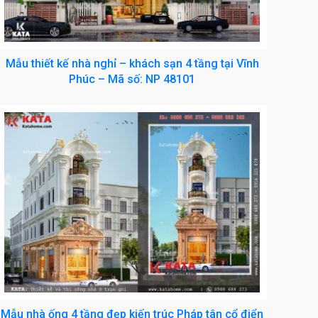
Mẫu thiết kế nhà nghỉ – khách sạn 4 tầng tại Vĩnh
Phúc – Mã số: NP 48101
Mẫu nhà ống 4 tầng đẹp kiến trúc Pháp tân cổ điển