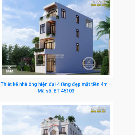
Thiết kế nhà ống hiện đại 4 tầng đẹp mặt tiền 4m –
Mã số: BT 45103