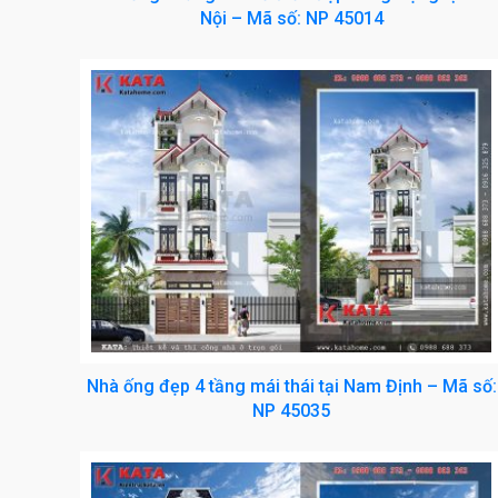
Nội – Mã số: NP 45014
Nhà ống đẹp 4 tầng mái thái tại Nam Định – Mã số:
NP 45035