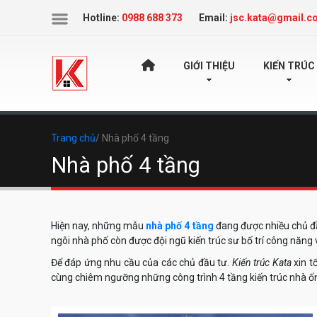
Icon
Hotline:
0988 688 373
Email:
jsc.kata@gmail.c
TRANG
GIỚI THIỆU
KIẾN TRÚC
CHỦ
Trang chủ
/ Nhà phố 4 tầng
Nhà phố 4 tầng
Hiện nay, những mẫu
nhà phố 4 tầng
đang được nhiều chủ đầu
ngôi nhà phố còn được đội ngũ kiến trúc sư bố trí công năng
Để đáp ứng nhu cầu của các chủ đầu tư.
Kiến trúc Kata
xin 
cùng chiêm ngưỡng những công trình 4 tầng kiến trúc nhà ống