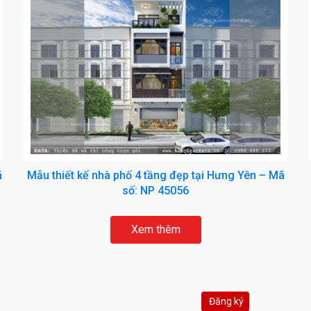
ã
Mẫu thiết kế nhà phố 4 tầng đẹp tại Hưng Yên – Mã
số: NP 45056
Xem thêm
Đăng ký