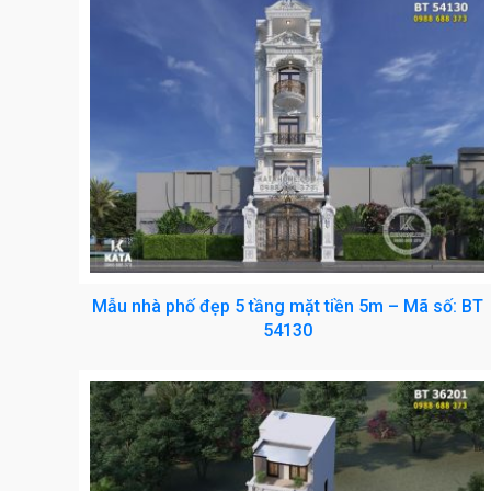
Mẫu nhà phố đẹp 5 tầng mặt tiền 5m – Mã số: BT
54130