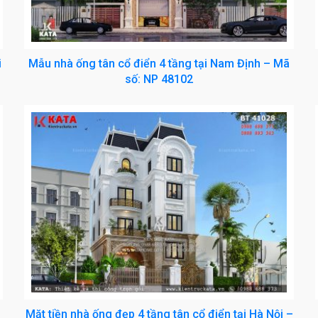
i
Mẫu nhà ống tân cổ điển 4 tầng tại Nam Định – Mã
số: NP 48102
Mặt tiền nhà ống đẹp 4 tầng tân cổ điển tại Hà Nội –