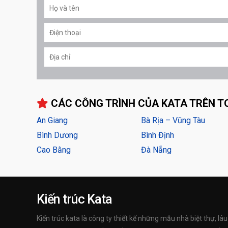
CÁC CÔNG TRÌNH CỦA KATA TRÊN T
An Giang
Bà Rịa – Vũng Tàu
Bình Dương
Bình Định
Cao Bằng
Đà Nẵng
Kiến trúc Kata
Kiến trúc kata là công ty thiết kế những mẫu nhà biệt thự, lâu