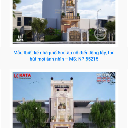
:
Mẫu thiết kế nhà phố 5m tân cổ điển lộng lẫy, thu
hút mọi ánh nhìn – MS: NP 55215