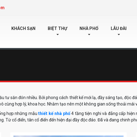
om
KHÁCH SẠN
BIỆT THỰ
NHÀ PHỐ
LÂU ĐÀI
 tư săn đón nhiều. Bởi phong cách thiết kế mới lạ, đầy sáng tạo, độc đá
 vô cùng hợp lý, khoa học. Nhằm tạo nên một không gian sống thoải mái và
tổng hợp những mẫu
thiết kế nhà phố
4 tầng tiện nghi và đẳng cấp hiện 
. Từ cổ điển, tân cổ điển đến hiện đại đầy độc đáo. Đã và đang chinh ph