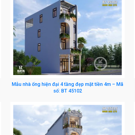
Mẫu nhà ống hiện đại 4 tầng đẹp mặt tiền 4m – Mã
số: BT 45102