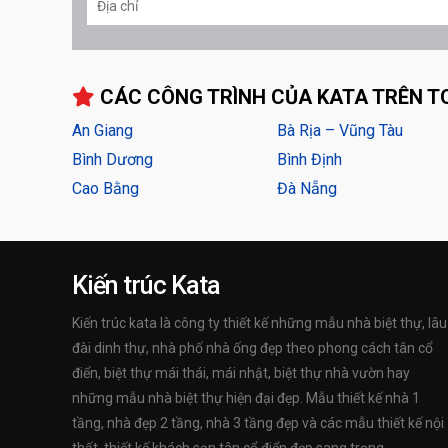
CÁC CÔNG TRÌNH CỦA KATA TRÊN T
An Giang
Bà Rịa – Vũng Tàu
Bình Dương
Bình Định
Cao Bằng
Đà Nẵng
Kiến trúc Kata
Kiến trúc kata là công ty thiết kế những mẫu nhà biệt thự, lâu
đài dinh thự, nhà phố nhà ống đẹp theo phong cách tân cổ
điển, biệt thự mái thái, mái nhật, biệt thự nhà vườn hay
những mẫu nhà biệt thự hiện đại đẹp. Mẫu thiết kế nhà 1
tầng, nhà đẹp 2 tầng, nhà 3 tầng đẹp và các mẫu thiết kế nội