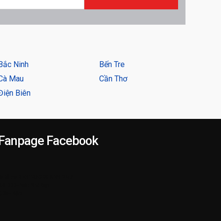
Bắc Ninh
Bến Tre
Cà Mau
Cần Thơ
Điện Biên
Fanpage Facebook
➌ Hỗ trợ KIENTRUCKATA.VN 24/7
➋ 3.000+ Mẫu Nhà Đẹp
➊ 25+ Năm