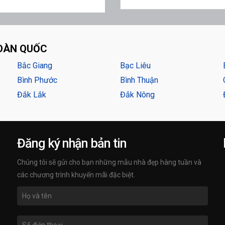
OÀN QUỐC
Bắc Giang
Bạc Liêu
Bình Phước
Bình Thuận
Đắk Lắk
Đắk Nông
Đăng ký nhận bản tin
Chúng tôi sẽ gửi cho bạn những mẫu nhà đẹp hàng tuần và
các chương trình khuyến mãi đặc biệt.