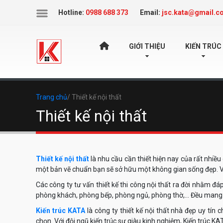
Icon
Hotline:
0988 688 373
Email:
jsc.kata@gmail.c
TRANG
GIỚI THIỆU
KIẾN TRÚC
CHỦ
Trang chủ
/ Thiết kế nội thất
Thiết kế nội thất
Thiết kế nội thất
là nhu cầu cần thiết hiện nay của rất nhiều
một bản vẽ chuẩn bạn sẽ sở hữu một không gian sống đẹp. 
Các công ty tư vấn thiết kế thi công nội thất ra đời nhằm đ
phòng khách, phòng bếp, phòng ngủ, phòng thờ,… Đều mang đ
Kiến trúc KATA
là công ty thiết kế nội thất nhà đẹp uy tí
chọn. Với đội ngũ kiến trúc sư giàu kinh nghiệm, Kiến trúc KAT