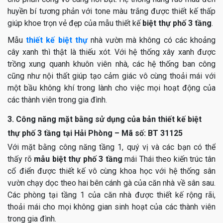
huyền bí tương phản với tone màu trắng được thiết kế thấp
giúp khoe trọn vẻ đẹp của mẫu thiết kế
biệt thự phố 3 tầng
.
Mẫu
thiết kế biệt thự
nhà vườn mà không có các khoảng
cây xanh thì thật là thiếu xót. Với hệ thống xây xanh được
trồng xung quanh khuôn viên nhà, các hệ thống ban công
cũng như nội thất giúp tạo cảm giác vô cùng thoải mái với
một bầu không khí trong lành cho việc mọi hoạt động của
các thành viên trong gia đình.
3. Công năng mặt bằng sử dụng của bản thiết kế biệt
thự phố 3 tầng tại Hải Phòng – Mã số: BT 31125
Với mặt bằng công năng tầng 1, quý vị và các bạn có thể
thấy rõ
mẫu biệt thự phố 3 tầng
mái Thái theo kiến trúc tân
cổ điển được thiết kế vô cùng khoa học với hệ thống sân
vườn chạy dọc theo hai bên cánh gà của căn nhà về sân sau.
Các phòng tại tầng 1 của căn nhà được thiết kế rộng rãi,
thoải mái cho mọi không gian sinh hoạt của các thành viên
trong gia đình.