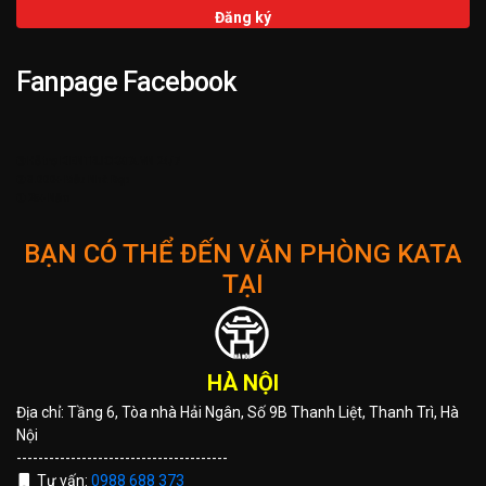
Fanpage Facebook
➌ Hỗ trợ KIENTRUCKATA.VN 24/7
➋ 3.000+ Mẫu Nhà Đẹp
➊ 25+ Năm
BẠN CÓ THỂ ĐẾN VĂN PHÒNG KATA
TẠI
HÀ NỘI
Địa chỉ: Tầng 6, Tòa nhà Hải Ngân, Số 9B Thanh Liệt, Thanh Trì, Hà
Nội
---------------------------------------
Tư vấn:
0988 688 373