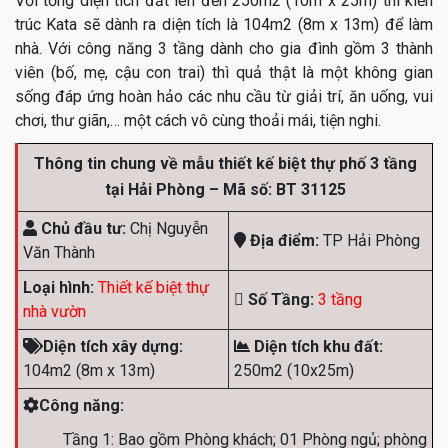
Với tổng diện tích đất lên đến 250m2 (10m x 25m) thì kiến
trúc Kata sẽ dành ra diện tích là 104m2 (8m x 13m) để làm
nhà. Với công năng 3 tầng dành cho gia đình gồm 3 thành
viên (bố, mẹ, cậu con trai) thì quả thật là một không gian
sống đáp ứng hoàn hảo các nhu cầu từ giải trí, ăn uống, vui
chơi, thư giãn,… một cách vô cùng thoải mái, tiện nghi.
Thông tin chung về mẫu thiết kế biệt thự phố 3 tầng
tại Hải Phòng – Mã số: BT 31125
Chủ đầu tư:
Chị Nguyễn
Địa điểm:
TP Hải Phòng
Văn Thành
Loại hình:
Thiết kế biệt thự
Số Tầng:
3 tầng
nhà vườn
Diện tích xây dựng:
Diện tích khu đất:
104m2 (8m x 13m)
250m2 (10x25m)
Công năng:
Tầng 1: Bao gồm Phòng khách; 01 Phòng ngủ; phòng