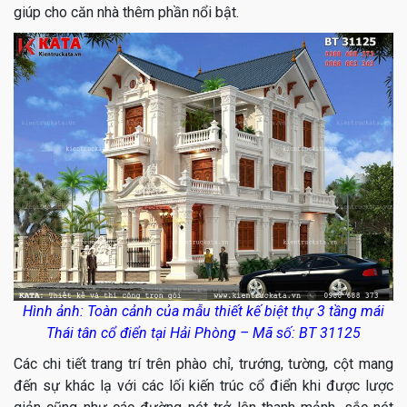
giúp cho căn nhà thêm phần nổi bật.
Hình ảnh: Toàn cảnh của mẫu thiết kế biệt thự 3 tầng mái
Thái tân cổ điển tại Hải Phòng – Mã số: BT 31125
Các chi tiết trang trí trên phào chỉ, trướng, tường, cột mang
đến sự khác lạ với các lối kiến trúc cổ điển khi được lược