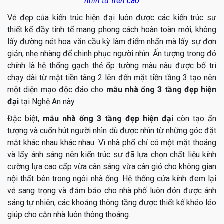
nhìn từ trên cao
Vẻ đẹp của kiến trúc hiện đại luôn được các kiến trúc sư
thiết kế đầy tinh tế mang phong cách hoàn toàn mới, không
lấy đường nét hoa văn cầu kỳ làm điểm nhấn mà lấy sự đơn
giản, nhẹ nhàng để chinh phục người nhìn. Ấn tượng trong đó
chính là hệ thống gạch thẻ ốp tường màu nâu được bố trí
chạy dài từ mặt tiền tâng 2 lên đến mặt tiền tầng 3 tạo nên
một diện mạo độc đáo cho
mẫu nhà ống 3 tầng đẹp hiện
đại
tại Nghệ An này.
Đặc biệt,
mẫu nhà ống 3 tầng đẹp hiện đại
còn tạo ấn
tượng và cuốn hút người nhìn dù được nhìn từ những góc đặt
mắt khác nhau khác nhau. Vì nhà phố chỉ có một mặt thoáng
và lấy ánh sáng nên kiến trúc sư đã lựa chọn chất liệu kính
cường lựa cao cấp vừa cân sáng vừa cân gió cho không gian
nội thất bên trong ngôi nhà ống. Hệ thống cửa kính đem lại
vẻ sang trọng và đảm bảo cho nhà phố luôn đón được ánh
sáng tự nhiên, các khoảng thông tầng được thiết kế khéo léo
giúp cho căn nhà luôn thông thoáng.