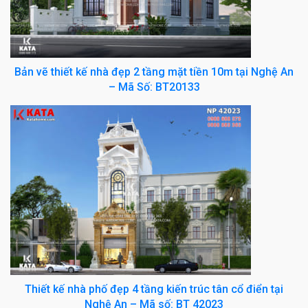
Bản vẽ thiết kế nhà đẹp 2 tầng mặt tiền 10m tại Nghệ An
– Mã Số: BT20133
Thiết kế nhà phố đẹp 4 tầng kiến trúc tân cổ điển tại
Nghệ An – Mã số: BT 42023