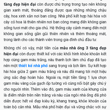
tầng đẹp hiện đại
còn được chú trọng trong tạo nên không
gian xanh mát, thoáng đãng được qua những những chậu
cây, hoa xinh xắn nơi ban công. Nhà phố kết hợp hài hòa với
cây cỏ hoa lá thiên nhiên nơi ban công mang đến không gian
sống tươi mát cho gia chủ. Hệ thống cây cảnh mang đến một
không gian sống gần gũi thiên nhiên và thêm thoáng mát,
trong lành cho các thành viên trong gia đình chủ đầu tư.
Không chỉ có vậy, mặt tiền của
mẫu nhà ống 3 tầng đẹp
hiện đại
còn được thiết kế với các khối hình khỏe khoắn kết
hợp cùng gam màu trắng, nâu thanh lịch làm chủ đạp đã tạo
nên một
thiết kế nhà phố
sang trọng và lịch lãm. Sự kết hợp
hài hòa giữa 2 gam màu trắng và nâu đã mang tới một hiệu
ứng sắc đẹp hoàn hảo. Ngoài ra, mặt tiền tầng 1 lựa chọn
gam màu vàng của gạch ốp tường vô cùng nổi bật gây chú ý
cho người nhìn. Thêm vào đó, gam màu xanh của khung cửa
là điểm nhấn trên nền trắng và nâu của ngôi nhà ống đã phô
diễn được hết vẻ đẹp kiêu kỳ, khang trang, khỏe khoắn của
toàn bộ căn nhà. Mẫu nhà phố hiện đại và vững chắc với sự