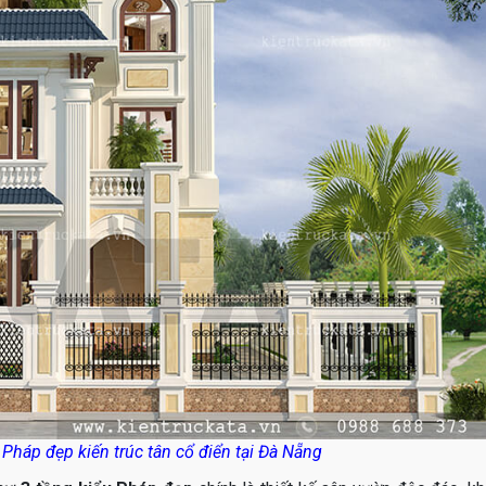
 Pháp đẹp kiến trúc tân cổ điển tại Đà Nẵng