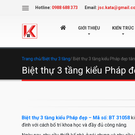
Icon
Hotline:
0988 688 373
Email:
jsc.kata@gmail.c
TRANG
GIỚI THIỆU
KIẾN TRÚC
CHỦ
Trang chủ
/
Biệt thự 3 tầng
/ Biệt thự 3 tầng kiểu Pháp đẹp tâ
Biệt thự 3 tầng kiểu Pháp 
Biệt thự 3 tầng kiểu Pháp đẹp – Mã số: BT 31058
ki
đình với cách bố trí khoa học và đầy đủ công năng.