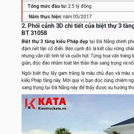
Tổng mức đầu tư:
2.5 tỷ đồng
Năm thực hiện:
năm 05/2017
2. Phối cảnh 3D chi tiết của biệt thự 3 tầ
BT 31058
Biệt thự 3 tầng kiểu Pháp đẹp
tại Đà Nẵng chinh phụ
đậm nét tân cổ điển. Bên cạnh đó là kết cầu vững chãi 
nhưng vẫn rất tinh tế và cuốn hút. Từng hoa văn trang t
giản, độc đáo nhằm toát lên thần thái sang trọng và nổi
Ngôi biệt thự lấy gam trắng là màu chủ đạo và màu x
kiểu Pháp tầng này. Mời quý vị bạn đọc cùng chiêm ng
sang trọng tại Đà Nẵng này để thấy được xu hướng thiế