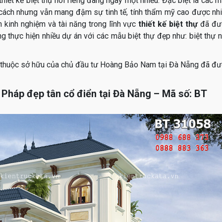
thiết kế biệt thự nói riêng đang ngày một nhiều. Đặc biệt là các 
g cách nhưng vẫn mang đậm sự tinh tế, tính thẩm mỹ cao được nh
n kinh nghiệm và tài năng trong lĩnh vực
thiết kế biệt thự
đã đư
g thực hiện nhiều dự án với các mẫu biệt thự đẹp như: biệt thự 
thuộc sở hữu của chủ đầu tư Hoàng Bảo Nam tại Đà Nẵng đã đ
u Pháp đẹp tân cổ điển tại Đà Nẵng – Mã số: BT