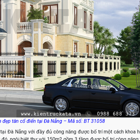
p đẹp tân cổ điển tại Đà Nẵng – Mã số: BT 31058
 tại Đà Nẵng với đầy đủ công năng được bố trí một cách khoa 
đó, ngôi biệt thự với 150m2 gồm 3 tầng được bố trí công năng