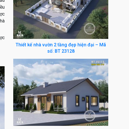
mẫu
iều
ợc
nhà
ược
Thiết kế nhà vườn 2 tầng đẹp hiện đại – Mã
số: BT 23128