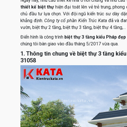
Ngày nay, nhu cầu thiết kế nhà ở nói chung và nhu cầu 
thiết kế biệt thự
hiện đại toát lên vẻ trẻ trung, phon
chủ đầu tư lựa chọn. Với đội ngũ kiến trúc sư dày dặ
khẳng định.
Công ty cổ phần Kiến Trúc Kata
đã và đan
vườn, biệt thự 2 tầng, biệt thự 3 tầng, biệt thự 4 tầng,…
Điển hình là công trình
biệt thự 3 tầng kiểu Pháp đẹp
chúng tôi bàn giao vào đầu tháng 5/2017 vừa qua.
1. Thông tin chung về biệt thự 3 tầng kiể
31058