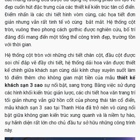
đẹp cuốn hút đặc trưng của các thiết kế kiến trúc tân cổ điển.
Điểm nhấn là các chi tiết hình vòm cùng, các họa tiết đơn
giản nhưng vẫn rất tinh tế vô cùng bắt mắt. Hệ thống cột
tròn, vuông theo phong cách gothic được nghiên cứu, bố trí
đăng đối mang đến một tổng thể công trình đẹp, trường tồn
với thời gian.
Hệ thống cột tròn với những chi tiết chân cột, đầu cột được
soi chỉ đắp vẽ đầy chi tiết, hệ thống dải hoa văn được thiết
kế chính giữa khách sạn cùng dải kính chạy xuyên suốt làm
tô điểm thêm cho không gian mặt tiền của mẫu
thiết kế
khách sạn 3 sao
sự nổi bật, sang trọng. Bằng việc sử dụng
các hình khối kiến trúc giản lược, các chi tiết hoa văn trang trí
tối giản nhưng vẫn giữ hồn cốt của phong thái tân cổ điển,
mẫu khách sạn 3 sao tại Thanh Hóa đã trở nên vô cùng nổi
bật giữa không gian kiến trúc xung quanh và là niềm tự hào,
sự hãnh diện rất lớn cho chủ đầu tư sở hữu những công trình
này.