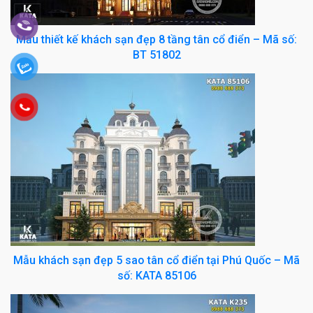
Mẫu thiết kế khách sạn đẹp 8 tầng tân cổ điển – Mã số:
BT 51802
Mẫu khách sạn đẹp 5 sao tân cổ điển tại Phú Quốc – Mã
số: KATA 85106