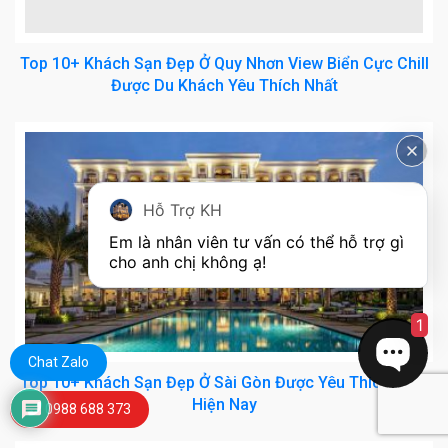
Top 10+ Khách Sạn Đẹp Ở Quy Nhơn View Biển Cực Chill
Được Du Khách Yêu Thích Nhất
Hỗ Trợ KH
Em là nhân viên tư vấn có thể hỗ trợ gì 
cho anh chị không ạ! 
1
Chat Zalo
Top 10+ Khách Sạn Đẹp Ở Sài Gòn Được Yêu Thích Nhất
Hiện Nay
0988 688 373