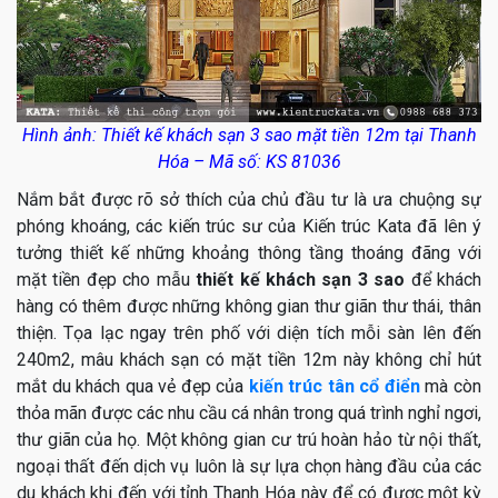
Hình ảnh: Thiết kế khách sạn 3 sao mặt tiền 12m tại Thanh
Hóa – Mã số: KS 81036
Nắm bắt được rõ sở thích của chủ đầu tư là ưa chuộng sự
phóng khoáng, các kiến trúc sư của Kiến trúc Kata đã lên ý
tưởng thiết kế những khoảng thông tầng thoáng đãng với
mặt tiền đẹp cho mẫu
thiết kế khách sạn 3 sao
để khách
hàng có thêm được những không gian thư giãn thư thái, thân
thiện. Tọa lạc ngay trên phố với diện tích mỗi sàn lên đến
240m2, mâu khách sạn có mặt tiền 12m này không chỉ hút
mắt du khách qua vẻ đẹp của
kiến trúc tân cổ điển
mà còn
thỏa mãn được các nhu cầu cá nhân trong quá trình nghỉ ngơi,
thư giãn của họ. Một không gian cư trú hoàn hảo từ nội thất,
ngoại thất đến dịch vụ luôn là sự lựa chọn hàng đầu của các
du khách khi đến với tỉnh Thanh Hóa này để có được một kỳ