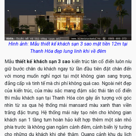
Hình ảnh: Mẫu thiết kế khách sạn 3 sao mặt tiền 12m tại
Thanh Hóa đẹp lung linh khi về đêm
Mẫu
thiết kế khách sạn 3 sao
kiến trúc tân cổ điển luôn níu
giữ bước chân du khách ngay từ lần đầu tiên đặt chân đến
với mong muốn nghỉ ngơi tại một không gian sang trọng,
đẳng cấp và tinh tế mà chi phí không quá cao. Ngoài nét đẹp
của kiến trúc, của màu sắc mang đậm sắc thái tân cổ điển
thì mẫu khách sạn tại Thanh Hóa còn gây ấn tượng với góc
nhìn từ xa qua hệ thống mái mansard màu xanh than viền
trắng đặc trưng. Hệ thống mái này tạo nên cho không gian
khách sạn 1 tầng tum hoàn hảo kết hợp thêm một sân nhỏ
phía trước là không gian ngắm cảnh đêm, cảnh biển lý tưởng
cho những du khách khi ghé thăm. Quang cảnh khu du lịch