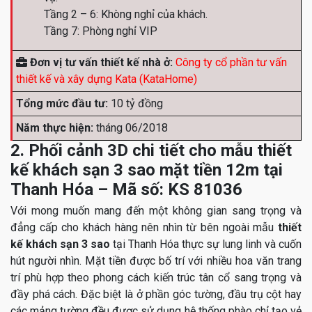
Tầng 2 – 6: Khòng nghỉ của khách.
Tầng 7: Phòng nghỉ VIP
Đơn vị tư vấn thiết kế nhà ở:
Công ty cổ phần tư vấn
thiết kế và xây dựng Kata (KataHome)
Tổng mức đầu tư:
10 tỷ đồng
Năm thực hiện:
tháng 06/2018
2. Phối cảnh 3D chi tiết cho mẫu thiết
kế khách sạn 3 sao mặt tiền 12m tại
Thanh Hóa – Mã số: KS 81036
Với mong muốn mang đến một không gian sang trọng và
đẳng cấp cho khách hàng nên nhìn từ bên ngoài mẫu
thiết
kế khách sạn 3 sao
tại Thanh Hóa thực sự lung linh và cuốn
hút người nhìn. Mặt tiền được bố trí với nhiều hoa văn trang
trí phù hợp theo phong cách kiến trúc tân cổ sang trọng và
đầy phá cách. Đặc biệt là ở phần góc tường, đầu trụ cột hay
các mảng tường đều được sử dụng hệ thống phào chỉ tạo vẻ