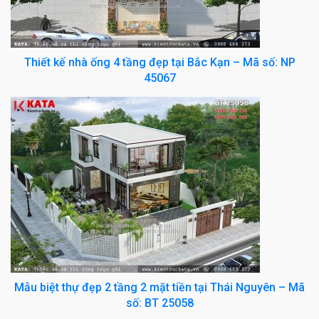
Thiết kế nhà ống 4 tầng đẹp tại Bắc Kạn – Mã số: NP
45067
Mẫu biệt thự đẹp 2 tầng 2 mặt tiền tại Thái Nguyên – Mã
số: BT 25058