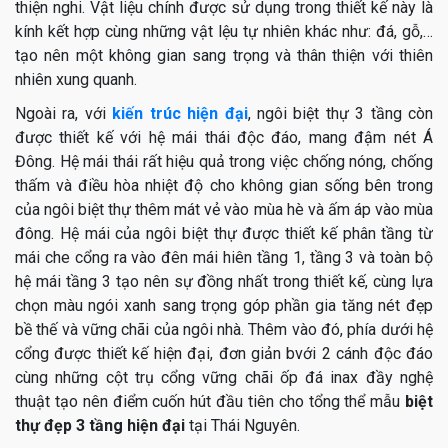
thiện nghi. Vật liệu chính được sử dụng trong thiết kế này là
kính kết hợp cùng những vật lệu tự nhiên khác như: đá, gỗ,…
tạo nên một không gian sang trọng và thân thiện với thiên
nhiên xung quanh.
Ngoài ra, với
kiến trúc hiện đại
, ngôi biệt thự 3 tầng còn
được thiết kế với hệ mái thái độc đáo, mang đậm nét Á
Đông. Hệ mái thái rất hiệu quả trong việc chống nóng, chống
thấm và điều hòa nhiệt độ cho không gian sống bên trong
của ngôi biệt thự thêm mát vẻ vào mùa hè và ấm áp vào mùa
đông. Hệ mái của ngôi biệt thự được thiết kế phân tầng từ
mái che cổng ra vào đên mái hiên tầng 1, tầng 3 và toàn bộ
hệ mái tầng 3 tạo nên sự đồng nhất trong thiết kế, cùng lựa
chọn màu ngói xanh sang trọng góp phần gia tăng nét đẹp
bề thế và vững chãi của ngôi nhà. Thêm vào đó, phía dưới hệ
cổng được thiết kế hiện đại, đơn giản bvới 2 cánh độc đáo
cùng những cột trụ cổng vững chãi ốp đá inax đầy nghệ
thuật tạo nên điểm cuốn hút đầu tiên cho tổng thể mẫu
biệt
thự đẹp 3 tầng hiện đại
tại Thái Nguyên.