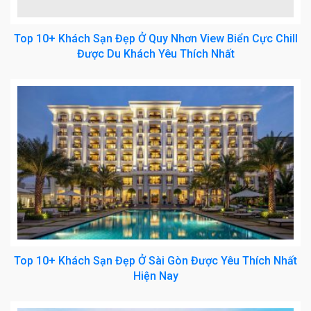
Top 10+ Khách Sạn Đẹp Ở Quy Nhơn View Biển Cực Chill
Được Du Khách Yêu Thích Nhất
Top 10+ Khách Sạn Đẹp Ở Sài Gòn Được Yêu Thích Nhất
Hiện Nay