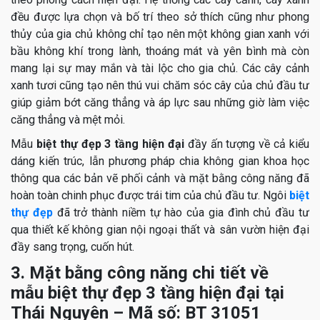
đều được lựa chọn và bố trí theo sở thích cũng như phong
thủy của gia chủ không chỉ tạo nên một không gian xanh với
bầu không khí trong lành, thoáng mát và yên bình mà còn
mang lại sự may mắn và tài lộc cho gia chủ. Các cây cảnh
xanh tươi cũng tạo nên thú vui chăm sóc cây của chủ đầu tư
giúp giảm bớt căng thẳng và áp lực sau những giờ làm việc
căng thẳng và mệt mỏi.
Mẫu
biệt thự đẹp 3 tầng hiện đại
đầy ấn tượng về cả kiểu
dáng kiến trúc, lẫn phương pháp chia không gian khoa học
thông qua các bản vẽ phối cảnh và mặt bằng công năng đã
hoàn toàn chinh phục được trái tim của chủ đầu tư. Ngôi
biệt
thự đẹp
đã trở thành niềm tự hào của gia đình chủ đầu tư
qua thiết kế không gian nội ngoại thất và sân vườn hiện đại
đầy sang trọng, cuốn hút.
3. Mặt bằng công năng chi tiết về
mẫu
biệt thự đẹp 3 tầng hiện đại tại
Thái Nguyên – Mã số: BT 31051