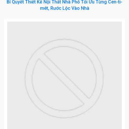
Bí Quyết Thiết Kế Nội Thất Nhà Phố Tối Ưu Từng Cen-ti-
mét, Rước Lộc Vào Nhà