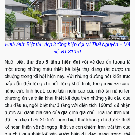
Hình ảnh: Biệt thự đẹp 3 tầng hiện đại tại Thái Nguyên – Mã
số: BT 31051
Ngôi
biệt thự đẹp 3 tầng hiện đại
với vẻ đẹp ấn tượng là
một trong những mẫu thiết kế biệt thự đang rất được ưa
chuộng trong xã hội hiện nay. Với những đường nét kiến trúc
hấp dẫn đến từng chi tiết, từng khối hình, tông màu và công
năng cực linh hoạt, cùng tiện nghi cao cấp nhờ tài năng lên
phương án và triển khai thiết kế dựa trên những yêu cầu của
chủ đầu tư, ngôi biệt thự 3 tầng với diện tích 160m2 đã nhận
được sự đánh giá cao của gia đình gia chủ. Tọa lạc trên khu
đất có diện tích 300m2, ngôi biệt thự không chỉ được thiết
kế hoàn thiện về nội ngoại thất và còn chiếm tron trái tim của
gia chủ qua thiết kế sân vườn hiện đi, đẹp sang trong, thể