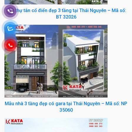
Biệt thự tân cổ điển đẹp 3 tầng tại Thái Nguyên – Mã số:
BT 32026
Mẫu nhà 3 tầng đẹp có gara tại Thái Nguyên – Mã số: NP
35060