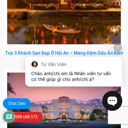
Top 3 Khách Sạn Đẹp Ở Hội An – Mang Đậm Dấu Ấn Kiến
Trúc Cổ Điển
Tư Vấn Viên
Chào anh/chị em là Nhân viên tư vấn 
có thể giúp gì cho anh/chị ạ?
Chat Zalo
0988 688 373