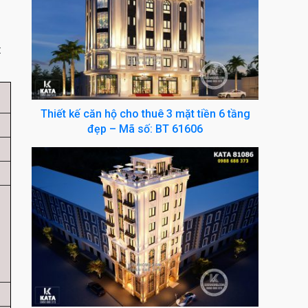
t
Thiết kế căn hộ cho thuê 3 mặt tiền 6 tầng
đẹp – Mã số: BT 61606