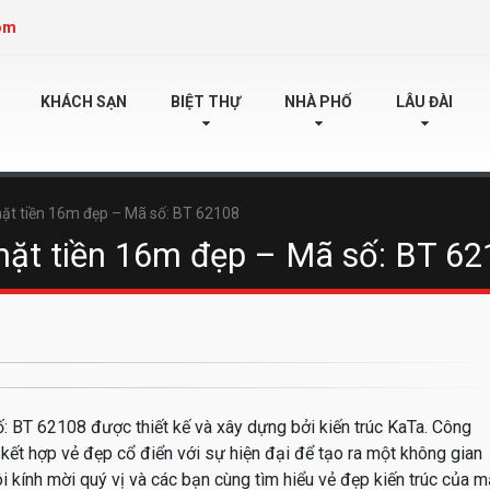
om
KHÁCH SẠN
BIỆT THỰ
NHÀ PHỐ
LÂU ĐÀI
mặt tiền 16m đẹp – Mã số: BT 62108
 mặt tiền 16m đẹp – Mã số: BT 6
 BT 62108 được thiết kế và xây dựng bởi kiến trúc KaTa. Công
 kết hợp vẻ đẹp cổ điển với sự hiện đại để tạo ra một không gian
ôi kính mời quý vị và các bạn cùng tìm hiểu vẻ đẹp kiến trúc của 