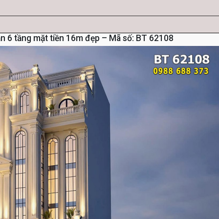
sạn 6 tầng mặt tiền 16m đẹp – Mã số: BT 62108