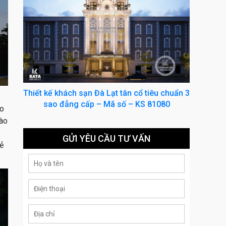
Thiết kế khách sạn Đà Lạt tân cổ tiêu chuẩn 3
sao đẳng cấp – Mã số – KS 81080
ạo
vào
GỬI YÊU CẦU TƯ VẤN
vẻ