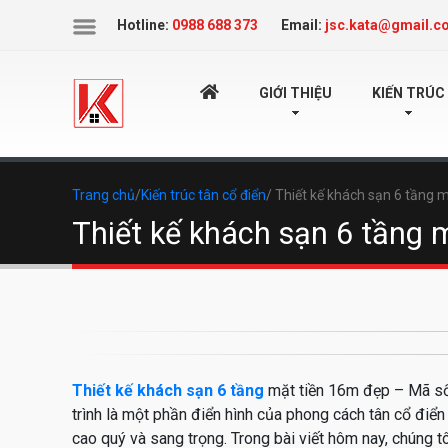
Icon
Hotline:
0988 688 373
Email:
jsc.kata@gmail.c
TRANG
GIỚI THIỆU
KIẾN TRÚC
CHỦ
Trang chủ
/
Kiến trúc tân cổ điển
/ Thiết kế khách sạn 6 tầng 
Thiết kế khách sạn 6 tầng
Thiết kế khách sạn 6 tầng
mặt tiền 16m đẹp – Mã số:
trình là một phần điển hình của phong cách tân cổ điển
cao quý và sang trọng. Trong bài viết hôm nay, chúng t