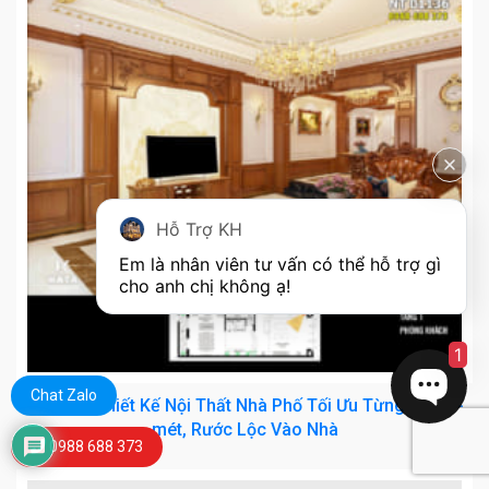
Hỗ Trợ KH
Em là nhân viên tư vấn có thể hỗ trợ gì 
cho anh chị không ạ! 
1
Chat Zalo
Bí Quyết Thiết Kế Nội Thất Nhà Phố Tối Ưu Từng Cen-ti-
mét, Rước Lộc Vào Nhà
0988 688 373