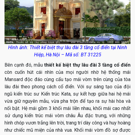
Hình ảnh: Thiết kế biệt thự lâu đài 3 tầng cổ điển tại Ninh
Hiệp, Hà Nội – Mã số: BT 31225
Bên cạnh đó, mẫu
thiết kế biệt thự lâu đài 3 tầng cổ điển
còn cuốn hút cái nhìn của mọi người nhờ hệ thống mái
Mansard độc đáo cùng cấu tạo mái vòm trên cùng của tòa
lâu đài theo phong cách cổ điển. Với sự sáng tạo của đội
ngũ kiến trúc sư Kiến trúc Kata, sự kết hợp giữa hai hệ mái
vừa giữ nguyên mẫu, vừa pha trộn để tạo ra sự hài hòa và
nổi bật. Hệ mái gồm 3 khối mái liền nhau, khối mái cao nhất
sử dụng kiến trúc mái vòm châu Âu đặc trưng, với những
hình chóp vươn trẳng lên trời, trang trí dày công và huy hoàng
như chiếc mũ miện của nhà vua. Khối mái vòm đồ sợ được