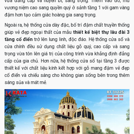
vừa đẳng cấp và huyền bí, sang trọng. Thêm vào đó, mũ
vương niệm cao sang quyền quý ở sảnh tầng 1 với gam vàng
đậm hơn tạo cảm giác hoàng gia sang trọng.
Ngoài ra, hệ thống cửa dày đặc, bố trí đậm chất truyền thống
giúp vẻ đẹp ngoại thất của mẫu
thiết kế biệt thự lâu đài 3
tầng cổ điển
trở lên lung linh, độc đáo. Hệ thống cửa sổ và
cửa chính đều sử dụng chất liệu gỗ quý, cao cấp và sang
trọng vừa tôn lên giá trị của công trình vừa khẳng định đẳng
cấp của gia chủ. Hơn nữa, hệ thống cửa sổ tại tầng 3 được
thiết kế với chất liệu kính kết hợp với gỗ mang đậm vẻ đẹp
cổ điển và chiếu sáng cho không gian sống bên trong thêm
sáng sủa và mát mẻ.