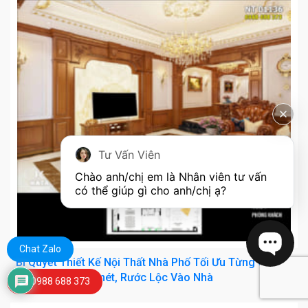
Tư Vấn Viên
Chào anh/chị em là Nhân viên tư vấn 
có thể giúp gì cho anh/chị ạ?
Chat Zalo
Bí Quyết Thiết Kế Nội Thất Nhà Phố Tối Ưu Từng Cen-ti-
mét, Rước Lộc Vào Nhà
0988 688 373