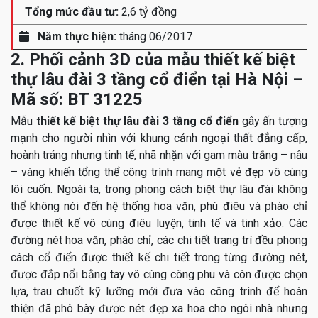
Tổng mức đầu tư:
2,6 tỷ đồng
Năm thực hiện:
tháng 06/2017
2. Phối cảnh 3D của mẫu thiết kế biệt
thự lâu đài 3 tầng cổ điển tại Hà Nội –
Mã số: BT 31225
Mẫu
thiết kế biệt thự lâu đài 3 tầng cổ điển
gây ấn tượng
mạnh cho người nhìn với khung cảnh ngoại thất đẳng cấp,
hoành tráng nhưng tinh tế, nhã nhặn với gam màu trắng – nâu
– vàng khiến tổng thể công trình mang một vẻ đẹp vô cùng
lôi cuốn. Ngoài ta, trong phong cách biệt thự lâu đài không
thể không nói đến hệ thống hoa văn, phù điêu và phào chỉ
được thiết kế vô cùng điêu luyện, tinh tế và tinh xảo. Các
đường nét hoa văn, phào chỉ, các chi tiết trang trí đều phong
cách cổ điển được thiết kế chi tiết trong từng đường nét,
được đắp nổi bằng tay vô cùng công phu và còn được chọn
lựa, trau chuốt kỹ lưỡng mới đưa vào công trình để hoàn
thiện đã phô bày được nét đẹp xa hoa cho ngôi nhà nhưng