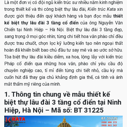
Là một đơn vị có đội ngũ kiến trúc sư nhiều năm kinh nghiệm
trong thiết kế và thi công biệt thự lâu đài,
Kiến trúc Kata
xin
được giới thiệu đến quý khách hàng và bạn đọc mẫu
thiết
kế biệt thự lâu đài 3 tầng cổ điển
của ông Nguyễn Văn
Chiến tại Ninh Hiệp – Hà Nội. Biệt thự lâu đài 3 tầng đẹp,
sang trọng ở mọi góc nhìn; từng chi tiết hoa văn phào chỉ đều
được trau chuốt, chọn lọc kỹ lưỡng kiến tạo nên ngoại thất
hoàn đã khiến biết bao chủ đầu tư say mê và ao ước sở hữu.
Tòa biệt thự lâu đài kiều diễm, xa hoa, lộng lẫy với kiến trúc
Pháp cổ điển qua những hoa văn, phào chỉ yêu cầu độ
chuyên nghiệp cao, tỉ mỉ đến từng chi tiết nhỏ, cầu kỳ mà
cuốn hút đã thay gia chủ khẳng định gia thế, cá tính và ánh
mắt thẩm mỹ riêng của mình.
1. Thông tin chung về mẫu thiết kế
biệt thự lâu đài 3 tầng cổ điển tại Ninh
Hiệp, Hà Nội – Mã số: BT 31225