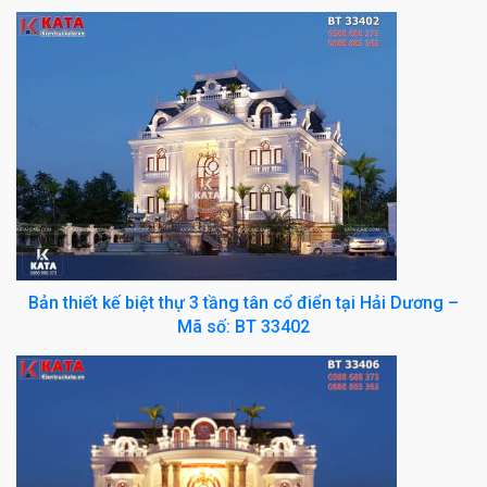
Bản thiết kế biệt thự 3 tầng tân cổ điển tại Hải Dương –
Mã số: BT 33402