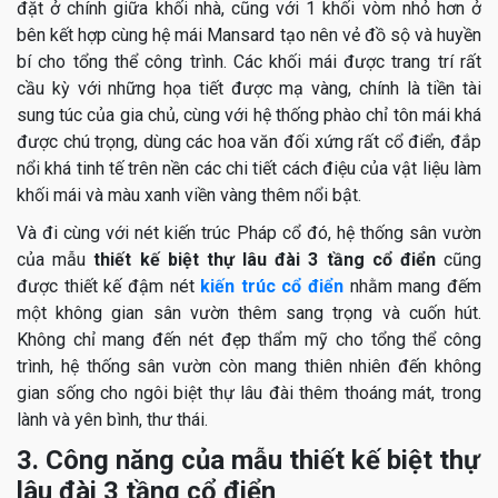
đặt ở chính giữa khối nhà, cũng với 1 khối vòm nhỏ hơn ở
bên kết hợp cùng hệ mái Mansard tạo nên vẻ đồ sộ và huyền
bí cho tổng thể công trình. Các khối mái được trang trí rất
cầu kỳ với những họa tiết được mạ vàng, chính là tiền tài
sung túc của gia chủ, cùng với hệ thống phào chỉ tôn mái khá
được chú trọng, dùng các hoa văn đối xứng rất cổ điển, đắp
nổi khá tinh tế trên nền các chi tiết cách điệu của vật liệu làm
khối mái và màu xanh viền vàng thêm nổi bật.
Và đi cùng với nét kiến trúc Pháp cổ đó, hệ thống sân vườn
của mẫu
thiết kế biệt thự lâu đài 3 tầng cổ điển
cũng
được thiết kế đậm nét
kiến trúc cổ điển
nhằm mang đếm
một không gian sân vườn thêm sang trọng và cuốn hút.
Không chỉ mang đến nét đẹp thẩm mỹ cho tổng thể công
trình, hệ thống sân vườn còn mang thiên nhiên đến không
gian sống cho ngôi biệt thự lâu đài thêm thoáng mát, trong
lành và yên bình, thư thái.
3. Công năng của mẫu thiết kế biệt thự
lâu đài 3 tầng cổ điển