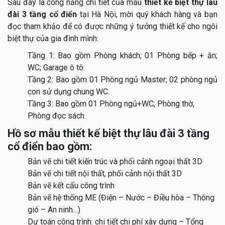
Sau đây là công năng chi tiết của mẫu
thiết kế biệt thự lâu
đài 3 tầng cổ điển
tại Hà Nội, mời quý khách hàng và bạn
đọc tham khảo để có được những ý tưởng thiết kế cho ngôi
biệt thự của gia đình mình:
Tầng 1: Bao gồm Phòng khách; 01 Phòng bếp + ăn;
WC; Garage ô tô.
Tầng 2: Bao gồm 01 Phòng ngủ Master; 02 phòng ngủ
con sử dụng chung WC.
Tầng 3: Bao gồm 01 Phòng ngủ+WC; Phòng thờ,
Phòng đọc sách.
Hồ sơ mẫu thiết kế biệt thự lâu đài 3 tầng
cổ điển bao gồm:
Bản vẽ chi tiết kiến trúc và phối cảnh ngoại thất 3D
Bản vẽ chi tiết nội thất, phối cảnh nội thất 3D
Bản vẽ kết cấu công trình
Bản vẽ hệ thống ME (Điện – Nước – Điều hòa – Thông
gió – An ninh…)
Dự toán công trình: chi tiết chi phí xây dựng – Tổng