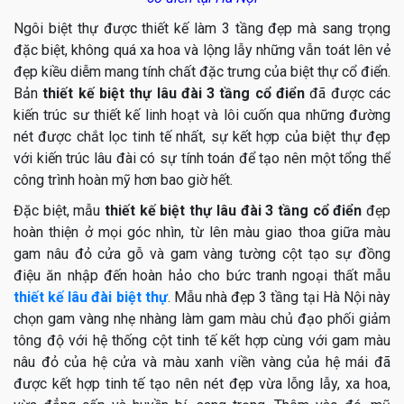
Ngôi biệt thự được thiết kế làm 3 tầng đẹp mà sang trọng
đặc biệt, không quá xa hoa và lộng lẫy những vẫn toát lên vẻ
đẹp kiều diễm mang tính chất đặc trưng của biệt thự cổ điển.
Bản
thiết kế biệt thự lâu đài 3 tầng cổ điển
đã được các
kiến trúc sư thiết kế linh hoạt và lôi cuốn qua những đường
nét được chắt lọc tinh tế nhất, sự kết hợp của biệt thự đẹp
với kiến trúc lâu đài có sự tính toán để tạo nên một tổng thể
công trình hoàn mỹ hơn bao giờ hết.
Đặc biệt, mẫu
thiết kế biệt thự lâu đài 3 tầng cổ điển
đẹp
hoàn thiện ở mọi góc nhìn, từ lên màu giao thoa giữa màu
gam nâu đỏ cửa gỗ và gam vàng tường cột tạo sự đồng
điệu ăn nhập đến hoàn hảo cho bức tranh ngoại thất mẫu
thiết kế lâu đài biệt thự
. Mẫu nhà đẹp 3 tầng tại Hà Nội này
chọn gam vàng nhẹ nhàng làm gam màu chủ đạo phối giảm
tông độ với hệ thống cột tinh tế kết hợp cùng với gam màu
nâu đỏ của hệ cửa và màu xanh viền vàng của hệ mái đã
được kết hợp tinh tế tạo nên nét đẹp vừa lỗng lẫy, xa hoa,