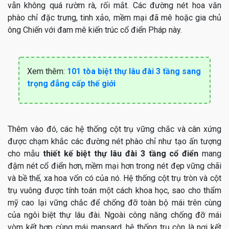
vẫn không quá rườm rà, rối mắt. Các đường nét hoa văn
phào chỉ đặc trưng, tinh xảo, mềm mại đã mê hoặc gia chủ
ông Chiến với đam mê kiến trúc cổ điển Pháp này.
Xem thêm:
101 tòa biệt thự lâu đài 3 tầng sang
trọng đẳng cấp thế giới
Thêm vào đó, các hệ thống cột trụ vững chắc và cân xứng
được chạm khắc các đường nét phào chỉ như tạo ấn tượng
cho mẫu
thiết kế biệt thự lâu đài 3 tầng cổ điển
mang
đậm nét cổ điển hơn, mềm mại hơn trong nét đẹp vững chãi
và bề thế, xa hoa vốn có của nó. Hệ thống cột trụ tròn và cột
trụ vuông được tính toán một cách khoa học, sao cho thẩm
mỹ cao lại vững chắc để chống đỡ toàn bộ mái trên cùng
của ngôi biệt thự lâu đài. Ngoài công năng chống đỡ mái
vòm kết hợp cùng mái mansard, hệ thống trụ còn là nơi kết