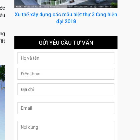
ước
Xu thế xây dựng các mẫu biệt thự 3 tầng hiện
yêu
đại 2018
ững
đất
GỬI YÊU CẦU TƯ VẤN