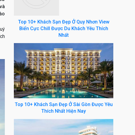
 và
hào
Top 10+ Khách Sạn Đẹp Ở Quy Nhơn View
Biển Cực Chill Được Du Khách Yêu Thích
quý
Nhất
ích
Top 10+ Khách Sạn Đẹp Ở Sài Gòn Được Yêu
Thích Nhất Hiện Nay