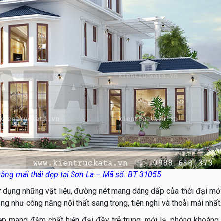
 tầng mái thái đẹp tại Sơn La – Mã số: BT 31055
sử dụng những vật liệu, đường nét mang dáng dấp của thời đại mớ
 như công năng nội thất sang trọng, tiện nghi và thoải mái nhất
đẹp mang đậm chất hiện đại đầy trẻ trung, mới lạ, phóng khoáng