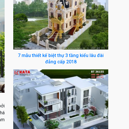
7 mẫu thiết kế biệt thự 3 tầng kiểu lâu đài
đẳng cấp 2018
bởi
phá
cảm