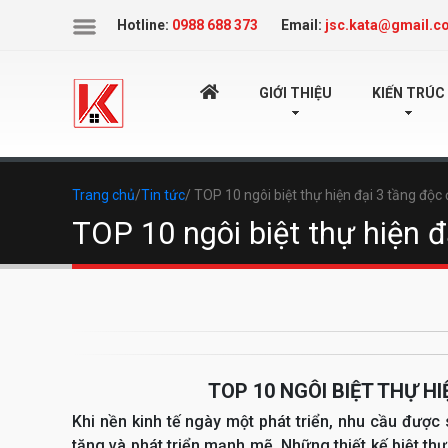
Icon
Hotline:
0988 688 373
Email:
jsc.kata@gmail.c
TRANG
GIỚI THIỆU
KIẾN TRÚC
CHỦ
Trang chủ
/
Tin tức
/ TOP 10 ngôi biệt thự hiện đại 3 tầng độ
TOP 10 ngôi biệt thự hiện 
TOP 10 NGÔI BIỆT THỰ H
Khi nền kinh tế ngày một phát triển, nhu cầu được
tăng và phát triển mạnh mẽ. Những thiết kế biệt t