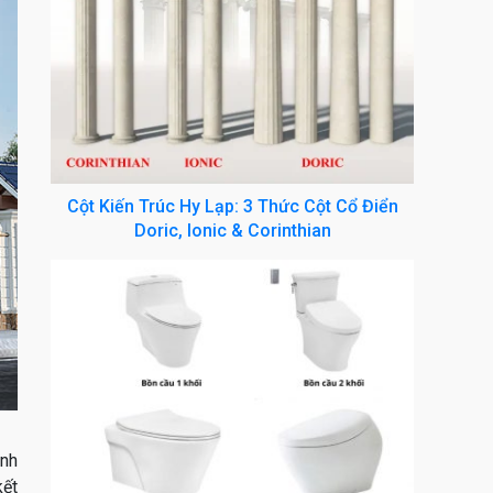
Cột Kiến Trúc Hy Lạp: 3 Thức Cột Cổ Điển
Doric, Ionic & Corinthian
inh
kết