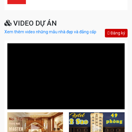
VIDEO DỰ ÁN
Xem thêm video những mẫu nhà đẹp và đẳng cấp
Đăng ký