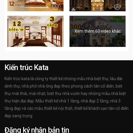
Xem thêm 60 video khác
Kiến trúc Kata
Kiến trúc kata là công ty thiết kế những mẫu nhà biệt thự, lâu đài
dinh thự, nhà phố nhà ống đẹp theo phong cách tân cổ điển, biệt
thự mái thái, mái nhật, biệt thự nhà vườn hay những mẫu nhà biệt
thự hiện đại đẹp. Mẫu thiết kế nhà 1 tầng, nhà đẹp 2 tầng, nhà 3
tầng đẹp và các mẫu thiết kế nội thất, thiết kế khách sạn tân cổ điển
đẹp sang trọng
Đăng ký nhận bản tin