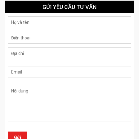
GỬI YÊU CẦU TƯ VẤN