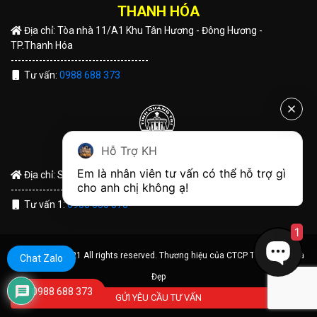
THANH HÓA
Địa chỉ: Tòa nhà 11/A1 Khu Tân Hương - Đông Hương -
TP.Thanh Hóa
---------------------------------------
Tư vấn:
0988 688 373
Hỗ Trợ KH
QUẢNG TRỊ
Em là nhân viên tư vấn có thể hỗ trợ gì 
Địa chỉ: Số 191 Hùng Vương - TP Đông Hà - Tỉnh Quảng Trị
cho anh chị không ạ! 
---------------------------------------
Tư vấn 1:
0988 688 373
1
© Copyright 2021 All rights reserved. Thương hiệu của CTCP Tập Đoàn Nhà
Chat Zalo
Đẹp
0988 688 373
GỬI YÊU CẦU TƯ VẤN