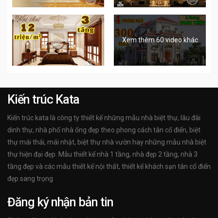
Xem thêm 60 video khác
Kiến trúc Kata
Kiến trúc kata là công ty thiết kế những mẫu nhà biệt thự, lâu đài
dinh thự, nhà phố nhà ống đẹp theo phong cách tân cổ điển, biệt
thự mái thái, mái nhật, biệt thự nhà vườn hay những mẫu nhà biệt
thự hiện đại đẹp. Mẫu thiết kế nhà 1 tầng, nhà đẹp 2 tầng, nhà 3
tầng đẹp và các mẫu thiết kế nội thất, thiết kế khách sạn tân cổ điển
đẹp sang trọng
Đăng ký nhận bản tin