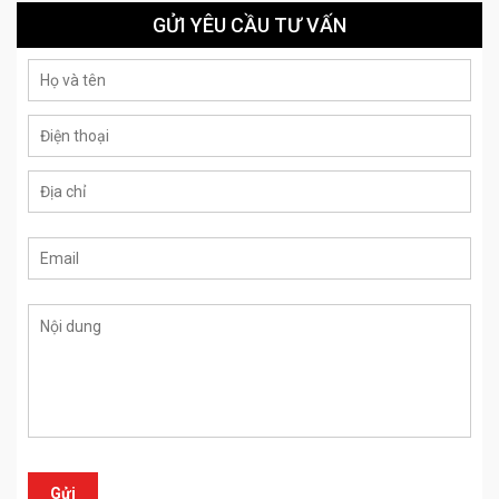
GỬI YÊU CẦU TƯ VẤN