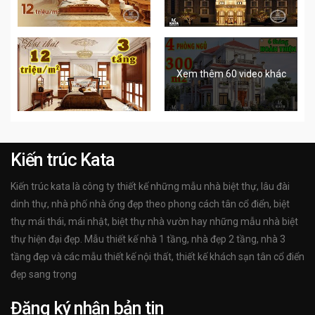
Xem thêm 60 video khác
Kiến trúc Kata
Kiến trúc kata là công ty thiết kế những mẫu nhà biệt thự, lâu đài
dinh thự, nhà phố nhà ống đẹp theo phong cách tân cổ điển, biệt
thự mái thái, mái nhật, biệt thự nhà vườn hay những mẫu nhà biệt
thự hiện đại đẹp. Mẫu thiết kế nhà 1 tầng, nhà đẹp 2 tầng, nhà 3
tầng đẹp và các mẫu thiết kế nội thất, thiết kế khách sạn tân cổ điển
đẹp sang trọng
Đăng ký nhận bản tin