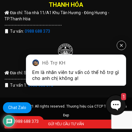
THANH HÓA
Địa chỉ: Tòa nhà 11/A1 Khu Tân Hương - Đông Hương -
TP.Thanh Hóa
---------------------------------------
Tư vấn:
0988 688 373
Hỗ Trợ KH
QUẢNG TRỊ
Em là nhân viên tư vấn có thể hỗ trợ gì 
Địa chỉ: Số 191 Hùng Vương - TP Đông Hà - Tỉnh Quảng Trị
cho anh chị không ạ! 
---------------------------------------
Tư vấn 1:
0988 688 373
1
© Copyright 2021 All rights reserved. Thương hiệu của CTCP Tập Đoàn Nhà
Chat Zalo
Đẹp
0988 688 373
GỬI YÊU CẦU TƯ VẤN