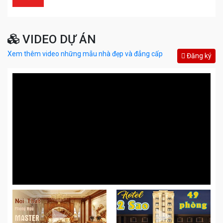
VIDEO DỰ ÁN
Xem thêm video những mẫu nhà đẹp và đẳng cấp
Đăng ký