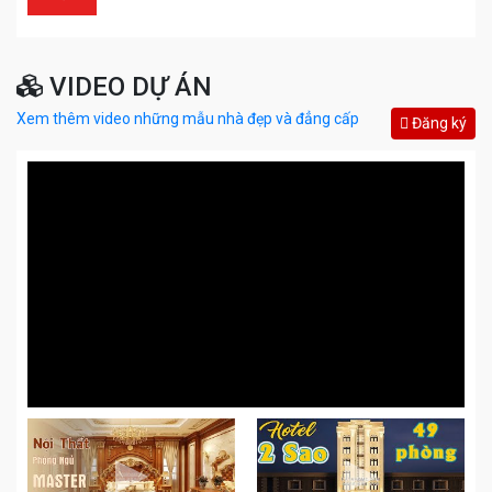
VIDEO DỰ ÁN
Xem thêm video những mẫu nhà đẹp và đẳng cấp
Đăng ký