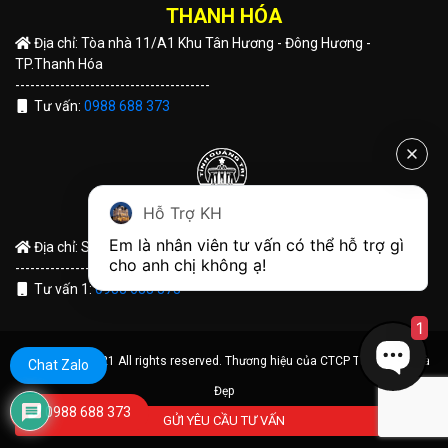
THANH HÓA
Địa chỉ: Tòa nhà 11/A1 Khu Tân Hương - Đông Hương -
TP.Thanh Hóa
---------------------------------------
Tư vấn:
0988 688 373
Hỗ Trợ KH
QUẢNG TRỊ
Em là nhân viên tư vấn có thể hỗ trợ gì 
Địa chỉ: Số 191 Hùng Vương - TP Đông Hà - Tỉnh Quảng Trị
cho anh chị không ạ! 
---------------------------------------
Tư vấn 1:
0988 688 373
1
© Copyright 2021 All rights reserved. Thương hiệu của CTCP Tập Đoàn Nhà
Chat Zalo
Đẹp
0988 688 373
GỬI YÊU CẦU TƯ VẤN