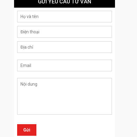
GỬI YÊU CẦU TƯ VẤN