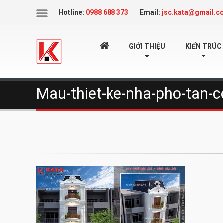
Icon
Hotline:
0988 688 373
Email:
jsc.kata@gmail.c
TRANG
GIỚI THIỆU
KIẾN TRÚC
Mau-thiet-ke-nha-pho-tan-c
CHỦ