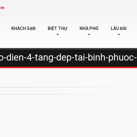
om
KHÁCH SẠN
BIỆT THỰ
NHÀ PHỐ
LÂU ĐÀI
o-dien-4-tang-dep-tai-binh-phuo