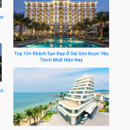
ọn
Top 10+ Khách Sạn Đẹp Ở Sài Gòn Được Yêu
Thích Nhất Hiện Nay
òn