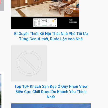
Bí Quyết Thiết Kế Nội Thất Nhà Phố Tối Ưu
Từng Cen-ti-mét, Rước Lộc Vào Nhà
Top 10+ Khách Sạn Đẹp Ở Quy Nhơn View
Biển Cực Chill Được Du Khách Yêu Thích
Nhất