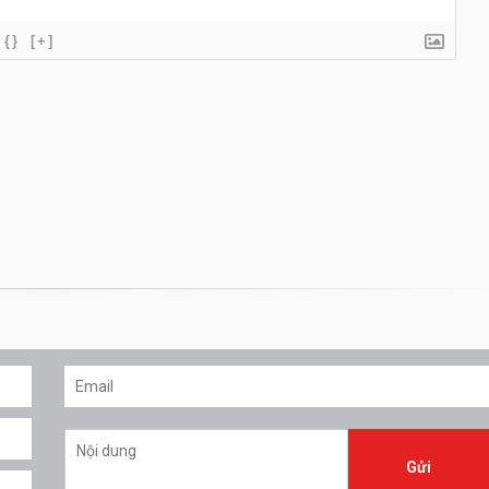
{}
[+]