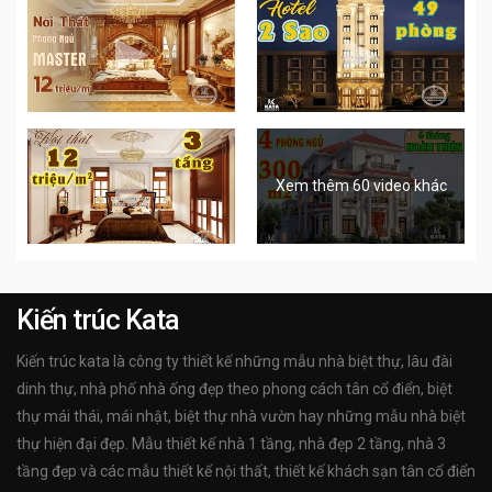
Xem thêm 60 video khác
Kiến trúc Kata
Kiến trúc kata là công ty thiết kế những mẫu nhà biệt thự, lâu đài
dinh thự, nhà phố nhà ống đẹp theo phong cách tân cổ điển, biệt
thự mái thái, mái nhật, biệt thự nhà vườn hay những mẫu nhà biệt
thự hiện đại đẹp. Mẫu thiết kế nhà 1 tầng, nhà đẹp 2 tầng, nhà 3
tầng đẹp và các mẫu thiết kế nội thất, thiết kế khách sạn tân cổ điển