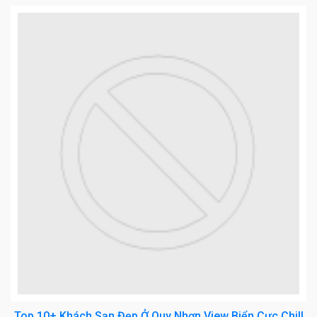
Top 10+ Khách Sạn Đẹp Ở Quy Nhơn View Biển Cực Chill