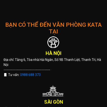
➌ Hỗ trợ KIENTRUCKATA.VN 24/7
➋ 3.000+ Mẫu Nhà Đẹp
➊ 25+ Năm
BẠN CÓ THỂ ĐẾN VĂN PHÒNG KATA
TẠI
HÀ NỘI
Địa chỉ: Tầng 6, Tòa nhà Hải Ngân, Số 9B Thanh Liệt, Thanh Trì, Hà
Nội
---------------------------------------
Tư vấn:
0988 688 373
SÀI GÒN