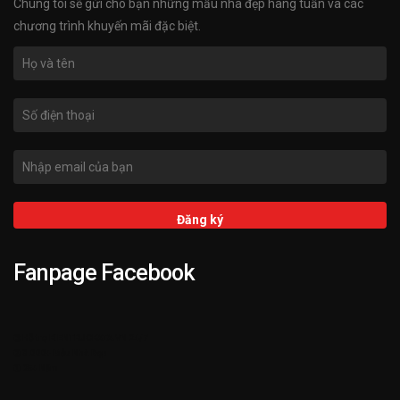
Chúng tôi sẽ gửi cho bạn những mẫu nhà đẹp hàng tuần và các
chương trình khuyến mãi đặc biệt.
Fanpage Facebook
➌ Hỗ trợ KIENTRUCKATA.VN 24/7
➋ 3.000+ Mẫu Nhà Đẹp
➊ 25+ Năm