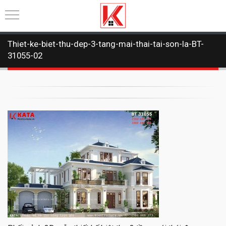
Thiet-ke-biet-thu-dep-3-tang-mai-thai-tai-son-la-BT-
31055-02