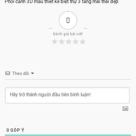
Phối cảnh 3D mẫu thiết kế biệt thự 3 tầng mái thái đẹp
0
Đánh giá bài viết
Theo dõi
0
GÓP Ý