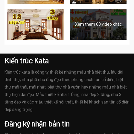
Xem thêm 60 video khác
Kiến trúc Kata
Kiến trúc kata là công ty thiết kế những mẫu nhà biệt thự, lâu đài
dinh thự, nhà phố nhà ống đẹp theo phong cách tân cổ điển, biệt
thự mái thái, mái nhật, biệt thự nhà vườn hay những mẫu nhà biệt
thự hiện đại đẹp. Mẫu thiết kế nhà 1 tầng, nhà đẹp 2 tầng, nhà 3
tầng đẹp và các mẫu thiết kế nội thất, thiết kế khách sạn tân cổ điển
đẹp sang trọng
Đăng ký nhận bản tin