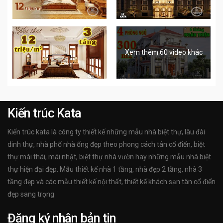
Xem thêm 60 video khác
Kiến trúc Kata
Kiến trúc kata là công ty thiết kế những mẫu nhà biệt thự, lâu đài
dinh thự, nhà phố nhà ống đẹp theo phong cách tân cổ điển, biệt
thự mái thái, mái nhật, biệt thự nhà vườn hay những mẫu nhà biệt
thự hiện đại đẹp. Mẫu thiết kế nhà 1 tầng, nhà đẹp 2 tầng, nhà 3
tầng đẹp và các mẫu thiết kế nội thất, thiết kế khách sạn tân cổ điển
đẹp sang trọng
Đăng ký nhận bản tin