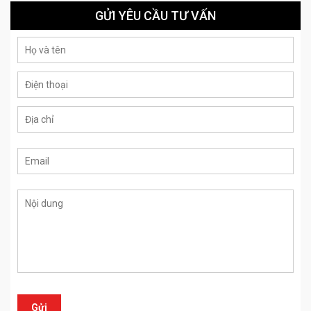
GỬI YÊU CẦU TƯ VẤN