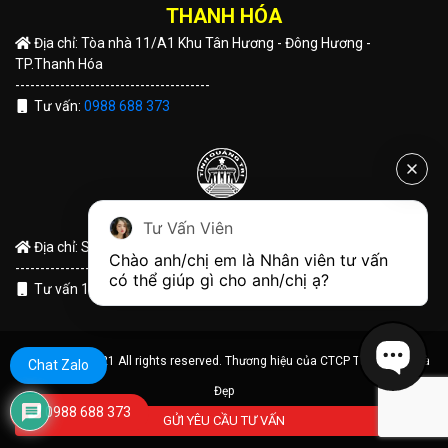
THANH HÓA
Địa chỉ: Tòa nhà 11/A1 Khu Tân Hương - Đông Hương -
TP.Thanh Hóa
---------------------------------------
Tư vấn:
0988 688 373
QUẢNG TRỊ
Tư Vấn Viên
Địa chỉ: Số 191 Hùng Vương - TP Đông Hà - Tỉnh Quảng Trị
Chào anh/chị em là Nhân viên tư vấn 
---------------------------------------
có thể giúp gì cho anh/chị ạ?
Tư vấn 1:
0988 688 373
© Copyright 2021 All rights reserved. Thương hiệu của CTCP Tập Đoàn Nhà
Chat Zalo
Đẹp
0988 688 373
GỬI YÊU CẦU TƯ VẤN