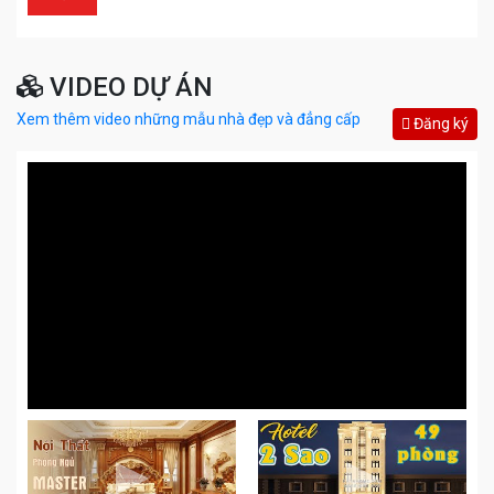
VIDEO DỰ ÁN
Xem thêm video những mẫu nhà đẹp và đẳng cấp
Đăng ký