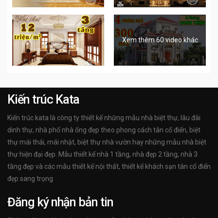
Xem thêm 60 video khác
Kiến trúc Kata
Kiến trúc kata là công ty thiết kế những mẫu nhà biệt thự, lâu đài
dinh thự, nhà phố nhà ống đẹp theo phong cách tân cổ điển, biệt
thự mái thái, mái nhật, biệt thự nhà vườn hay những mẫu nhà biệt
thự hiện đại đẹp. Mẫu thiết kế nhà 1 tầng, nhà đẹp 2 tầng, nhà 3
tầng đẹp và các mẫu thiết kế nội thất, thiết kế khách sạn tân cổ điển
đẹp sang trọng
Đăng ký nhận bản tin