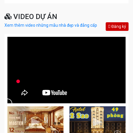
VIDEO DỰ ÁN
Xem thêm video những mẫu nhà đẹp và đẳng cấp
Đăng ký