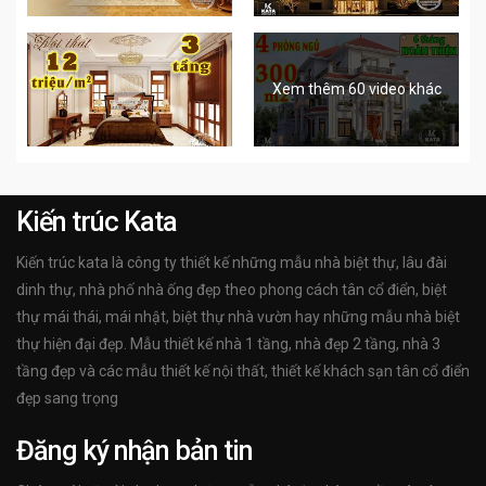
Xem thêm 60 video khác
Kiến trúc Kata
Kiến trúc kata là công ty thiết kế những mẫu nhà biệt thự, lâu đài
dinh thự, nhà phố nhà ống đẹp theo phong cách tân cổ điển, biệt
thự mái thái, mái nhật, biệt thự nhà vườn hay những mẫu nhà biệt
thự hiện đại đẹp. Mẫu thiết kế nhà 1 tầng, nhà đẹp 2 tầng, nhà 3
tầng đẹp và các mẫu thiết kế nội thất, thiết kế khách sạn tân cổ điển
đẹp sang trọng
Đăng ký nhận bản tin