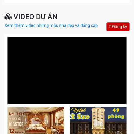
VIDEO DỰ ÁN
Xem thêm video những mẫu nhà đẹp và đẳng cấp
Đăng ký