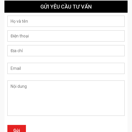
GỬI YÊU CẦU TƯ VẤN