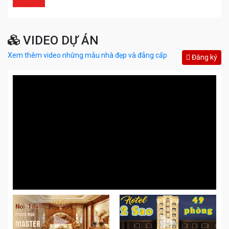
VIDEO DỰ ÁN
Xem thêm video những mẫu nhà đẹp và đẳng cấp
Đăng ký