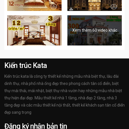
Xem thêm 60 video khác
Kiến trúc Kata
Kiến trúc kata là công ty thiết kế những mẫu nhà biệt thự, lâu đài
dinh thự, nhà phố nhà ống đẹp theo phong cách tân cổ điển, biệt
thự mái thái, mái nhật, biệt thự nhà vườn hay những mẫu nhà biệt
thự hiện đại đẹp. Mẫu thiết kế nhà 1 tầng, nhà đẹp 2 tầng, nhà 3
tầng đẹp và các mẫu thiết kế nội thất, thiết kế khách sạn tân cổ điển
đẹp sang trọng
Đăng ký nhận bản tin