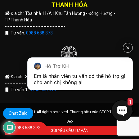
THANH HÓA
Địa chỉ: Tòa nhà 11/A1 Khu Tân Hương - Đông Hương -
TP.Thanh Hóa
---------------------------------------
Tư vấn:
0988 688 373
Hỗ Trợ KH
QUẢNG TRỊ
Em là nhân viên tư vấn có thể hỗ trợ gì 
Địa chỉ: Số 191 Hùng Vương - TP Đông Hà - Tỉnh Quảng Trị
cho anh chị không ạ! 
---------------------------------------
Tư vấn 1:
0988 688 373
1
© Copyright 2021 All rights reserved. Thương hiệu của CTCP Tập Đoàn Nhà
Chat Zalo
Đẹp
0988 688 373
GỬI YÊU CẦU TƯ VẤN