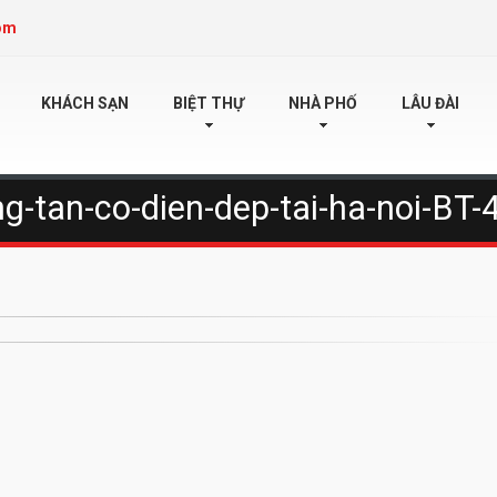
om
KHÁCH SẠN
BIỆT THỰ
NHÀ PHỐ
LÂU ĐÀI
ng-tan-co-dien-dep-tai-ha-noi-BT