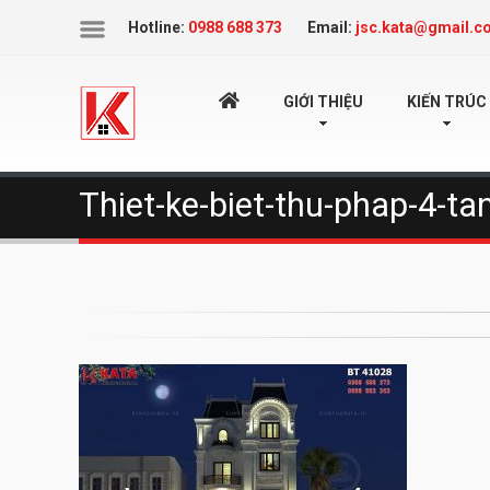
Icon
Hotline:
0988 688 373
Email:
jsc.kata@gmail.c
TRANG
GIỚI THIỆU
KIẾN TRÚC
Thiet-ke-biet-thu-phap-4-ta
CHỦ