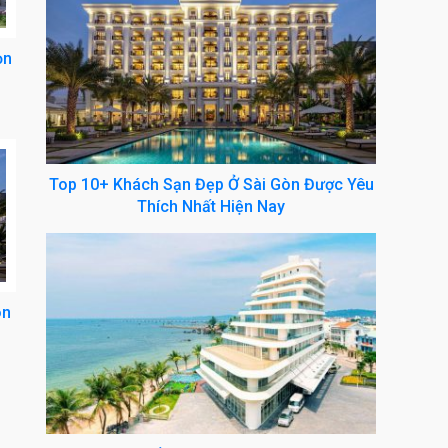
ọn
Top 10+ Khách Sạn Đẹp Ở Sài Gòn Được Yêu
Thích Nhất Hiện Nay
òn