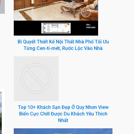
Bí Quyết Thiết Kế Nội Thất Nhà Phố Tối Ưu
Từng Cen-ti-mét, Rước Lộc Vào Nhà
Top 10+ Khách Sạn Đẹp Ở Quy Nhơn View
Biển Cực Chill Được Du Khách Yêu Thích
Nhất