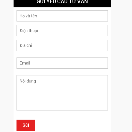
GỬI YÊU CẦU TƯ VẤN