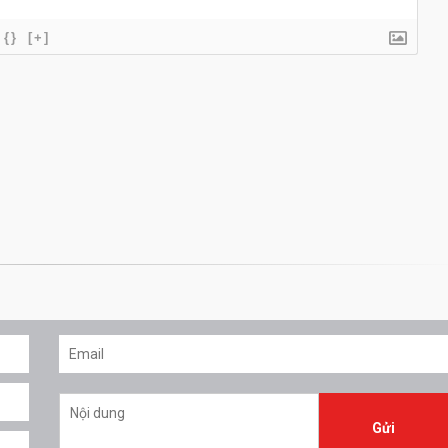
{}
[+]