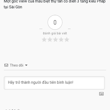
Một góc view của mẫu biệt thự tân cổ điển 3 tầng kiểu Pháp
tại Sài Gòn
0
Đánh giá bài viết
Theo dõi