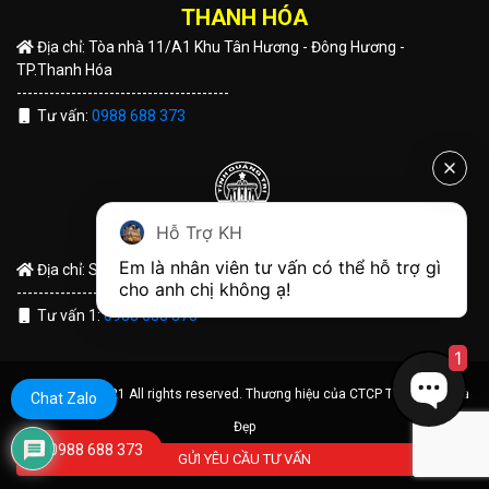
THANH HÓA
Địa chỉ: Tòa nhà 11/A1 Khu Tân Hương - Đông Hương -
TP.Thanh Hóa
---------------------------------------
Tư vấn:
0988 688 373
Hỗ Trợ KH
QUẢNG TRỊ
Em là nhân viên tư vấn có thể hỗ trợ gì 
Địa chỉ: Số 191 Hùng Vương - TP Đông Hà - Tỉnh Quảng Trị
cho anh chị không ạ! 
---------------------------------------
Tư vấn 1:
0988 688 373
1
© Copyright 2021 All rights reserved. Thương hiệu của CTCP Tập Đoàn Nhà
Chat Zalo
Đẹp
0988 688 373
GỬI YÊU CẦU TƯ VẤN