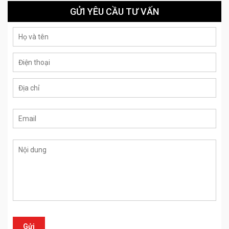
GỬI YÊU CẦU TƯ VẤN