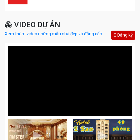
VIDEO DỰ ÁN
Xem thêm video những mẫu nhà đẹp và đẳng cấp
Đăng ký