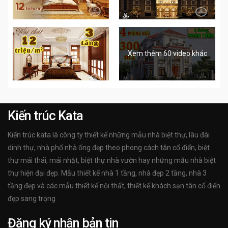
Xem thêm 60 video khác
Kiến trúc Kata
Kiến trúc kata là công ty thiết kế những mẫu nhà biệt thự, lâu đài
dinh thự, nhà phố nhà ống đẹp theo phong cách tân cổ điển, biệt
thự mái thái, mái nhật, biệt thự nhà vườn hay những mẫu nhà biệt
thự hiện đại đẹp. Mẫu thiết kế nhà 1 tầng, nhà đẹp 2 tầng, nhà 3
tầng đẹp và các mẫu thiết kế nội thất, thiết kế khách sạn tân cổ điển
đẹp sang trọng
Đăng ký nhận bản tin