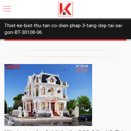
Thiet-ke-biet-thu-tan-co-dien-phap-3-tang-dep-tai-sai-
gon-BT-30108-06