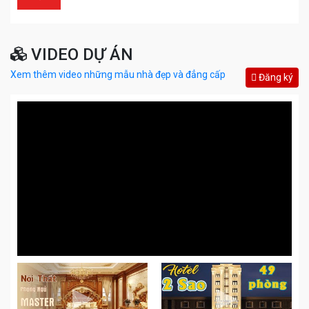
VIDEO DỰ ÁN
Xem thêm video những mẫu nhà đẹp và đẳng cấp
Đăng ký