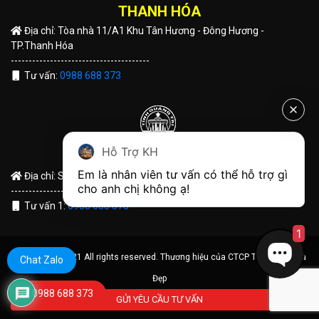
THANH HÓA
Địa chỉ: Tòa nhà 11/A1 Khu Tân Hương - Đông Hương -
TP.Thanh Hóa
---------------------------------------
Tư vấn:
0988 688 373
Hỗ Trợ KH
QUẢNG TRỊ
Em là nhân viên tư vấn có thể hỗ trợ gì 
Địa chỉ: Số 191 Hùng Vương - TP Đông Hà - Tỉnh Quảng Trị
cho anh chị không ạ! 
---------------------------------------
Tư vấn 1:
0988 688 373
1
© Copyright 2021 All rights reserved. Thương hiệu của CTCP Tập Đoàn Nhà
Chat Zalo
Đẹp
0988 688 373
GỬI YÊU CẦU TƯ VẤN