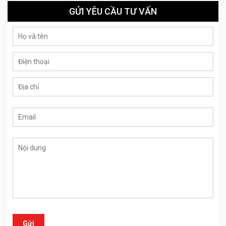
GỬI YÊU CẦU TƯ VẤN