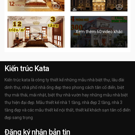
Xem thêm 60 video khác
Kiến trúc Kata
Kiến trúc kata là công ty thiết kế những mẫu nhà biệt thự, lâu đài
dinh thự, nhà phố nhà ống đẹp theo phong cách tân cổ điển, biệt
thự mái thái, mái nhật, biệt thự nhà vườn hay những mẫu nhà biệt
thự hiện đại đẹp. Mẫu thiết kế nhà 1 tầng, nhà đẹp 2 tầng, nhà 3
tầng đẹp và các mẫu thiết kế nội thất, thiết kế khách sạn tân cổ điển
đẹp sang trọng
Đăng ký nhận bản tin