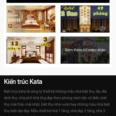
Xem thêm 60 video khác
Kiến trúc Kata
Kiến trúc kata là công ty thiết kế những mẫu nhà biệt thự, lâu đài
dinh thự, nhà phố nhà ống đẹp theo phong cách tân cổ điển, biệt
thự mái thái, mái nhật, biệt thự nhà vườn hay những mẫu nhà biệt
thự hiện đại đẹp. Mẫu thiết kế nhà 1 tầng, nhà đẹp 2 tầng, nhà 3