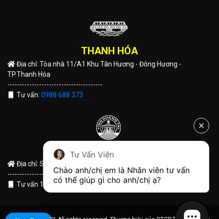
THANH HÓA
Địa chỉ: Tòa nhà 11/A1 Khu Tân Hương - Đông Hương -
TP.Thanh Hóa
---------------------------------------
Tư vấn:
0988 688 373
QUẢNG TRỊ
Tư Vấn Viên
Địa chỉ: Số 191 Hùng Vương - TP Đông Hà - Tỉnh Quảng Trị
Chào anh/chị em là Nhân viên tư vấn 
---------------------------------------
có thể giúp gì cho anh/chị ạ?
Tư vấn 1:
0988 688 373