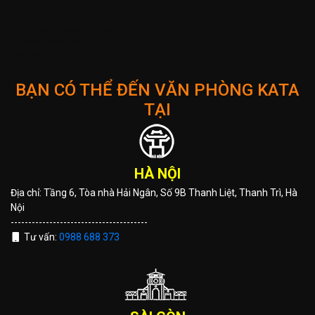
➌ Hỗ trợ KIENTRUCKATA.VN 24/7
➋ 3.000+ Mẫu Nhà Đẹp
➊ 25+ Năm
BẠN CÓ THỂ ĐẾN VĂN PHÒNG KATA
TẠI
HÀ NỘI
Địa chỉ: Tầng 6, Tòa nhà Hải Ngân, Số 9B Thanh Liệt, Thanh Trì, Hà
Nội
---------------------------------------
Tư vấn:
0988 688 373