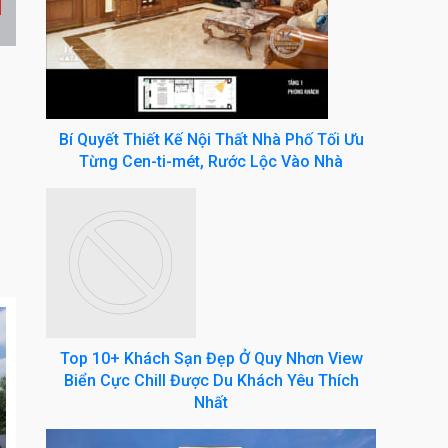
Bí Quyết Thiết Kế Nội Thất Nhà Phố Tối Ưu
Từng Cen-ti-mét, Rước Lộc Vào Nhà
Top 10+ Khách Sạn Đẹp Ở Quy Nhơn View
Biển Cực Chill Được Du Khách Yêu Thích
Nhất