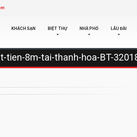
om
KHÁCH SẠN
BIỆT THỰ
NHÀ PHỐ
LÂU ĐÀI
at-tien-8m-tai-thanh-hoa-BT-3201