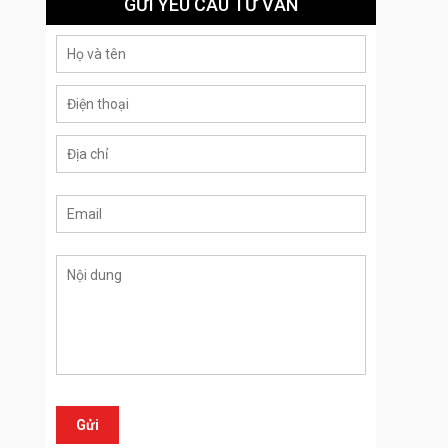
GỬI YÊU CẦU TƯ VẤN