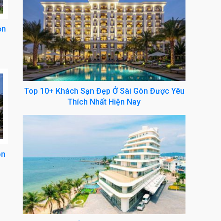
ọn
Top 10+ Khách Sạn Đẹp Ở Sài Gòn Được Yêu
Thích Nhất Hiện Nay
òn