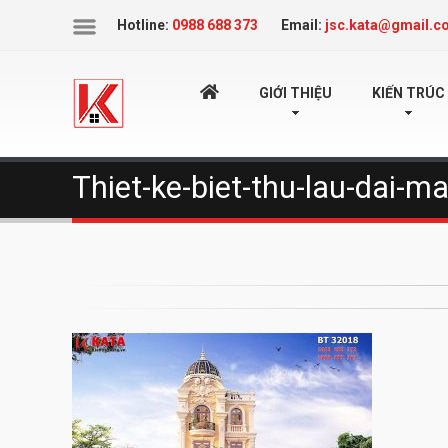
Icon
Hotline:
0988 688 373
Email:
jsc.kata@gmail.c
TRANG
GIỚI THIỆU
KIẾN TRÚC
Thiet-ke-biet-thu-lau-dai-m
CHỦ