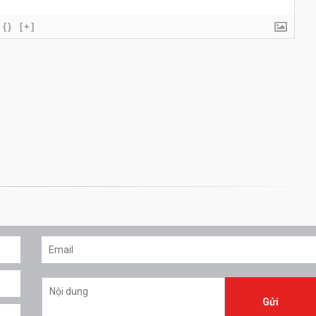
{}
[+]