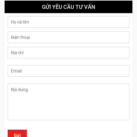
GỬI YÊU CẦU TƯ VẤN