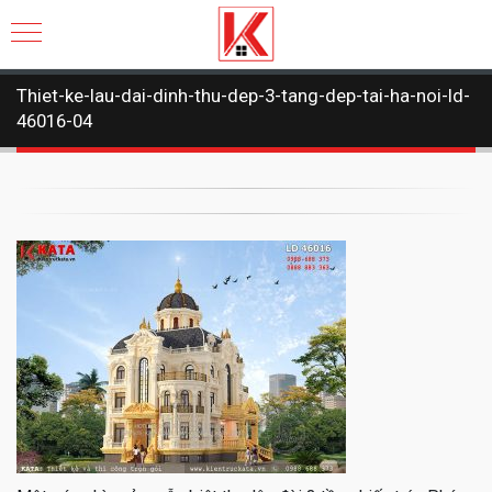
Thiet-ke-lau-dai-dinh-thu-dep-3-tang-dep-tai-ha-noi-ld-
46016-04