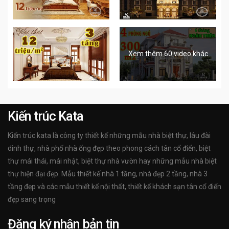
Xem thêm 60 video khác
Kiến trúc Kata
Kiến trúc kata là công ty thiết kế những mẫu nhà biệt thự, lâu đài
dinh thự, nhà phố nhà ống đẹp theo phong cách tân cổ điển, biệt
thự mái thái, mái nhật, biệt thự nhà vườn hay những mẫu nhà biệt
thự hiện đại đẹp. Mẫu thiết kế nhà 1 tầng, nhà đẹp 2 tầng, nhà 3
tầng đẹp và các mẫu thiết kế nội thất, thiết kế khách sạn tân cổ điển
đẹp sang trọng
Đăng ký nhận bản tin