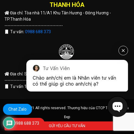
THANH HÓA
Địa chỉ: Tòa nhà 11/A1 Khu Tân Hương - Đông Hương -
TP.Thanh Hóa
---------------------------------------
Tư vấn:
0988 688 373
QUẢNG TRỊ
Tư Vấn Viên
Địa chỉ: Số 191 Hùng Vương - TP Đông Hà - Tỉnh Quảng Trị
Chào anh/chị em là Nhân viên tư vấn 
---------------------------------------
có thể giúp gì cho anh/chị ạ?
Tư vấn 1:
0988 688 373
© Copyright 2021 All rights reserved. Thương hiệu của CTCP Tập Đoàn Nhà
Chat Zalo
Đẹp
0988 688 373
GỬI YÊU CẦU TƯ VẤN