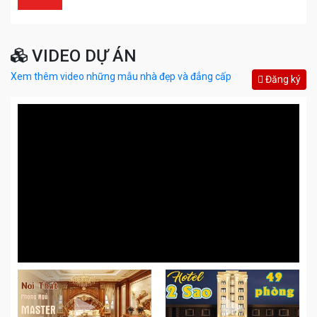
VIDEO DỰ ÁN
Xem thêm video những mẫu nhà đẹp và đẳng cấp
Đăng ký