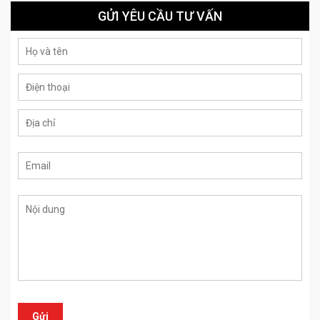
GỬI YÊU CẦU TƯ VẤN