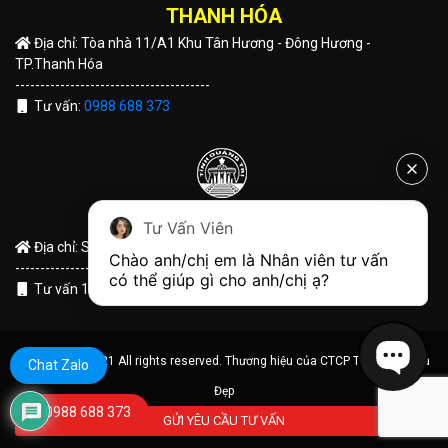
THANH HÓA
Địa chỉ: Tòa nhà 11/A1 Khu Tân Hương - Đông Hương -
TP.Thanh Hóa
---------------------------------------
Tư vấn:
0988 688 373
QUẢNG TRỊ
Tư Vấn Viên
Địa chỉ: Số 191 Hùng Vương - TP Đông Hà - Tỉnh Quảng Trị
Chào anh/chị em là Nhân viên tư vấn 
---------------------------------------
có thể giúp gì cho anh/chị ạ?
Tư vấn 1:
0988 688 373
© Copyright 2021 All rights reserved. Thương hiệu của CTCP Tập Đoàn Nhà
Chat Zalo
Đẹp
0988 688 373
GỬI YÊU CẦU TƯ VẤN