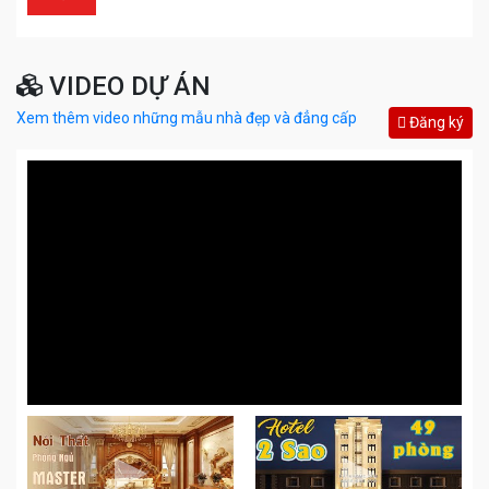
VIDEO DỰ ÁN
Xem thêm video những mẫu nhà đẹp và đẳng cấp
Đăng ký