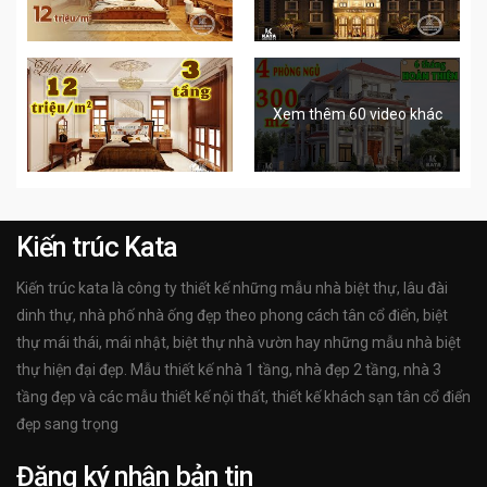
Xem thêm 60 video khác
Kiến trúc Kata
Kiến trúc kata là công ty thiết kế những mẫu nhà biệt thự, lâu đài
dinh thự, nhà phố nhà ống đẹp theo phong cách tân cổ điển, biệt
thự mái thái, mái nhật, biệt thự nhà vườn hay những mẫu nhà biệt
thự hiện đại đẹp. Mẫu thiết kế nhà 1 tầng, nhà đẹp 2 tầng, nhà 3
tầng đẹp và các mẫu thiết kế nội thất, thiết kế khách sạn tân cổ điển
đẹp sang trọng
Đăng ký nhận bản tin