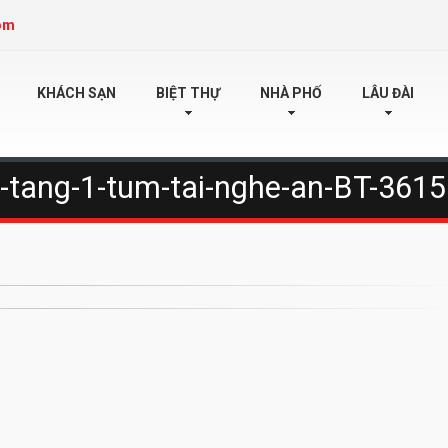
om
KHÁCH SẠN
BIỆT THỰ
NHÀ PHỐ
LÂU ĐÀI
3-tang-1-tum-tai-nghe-an-BT-361