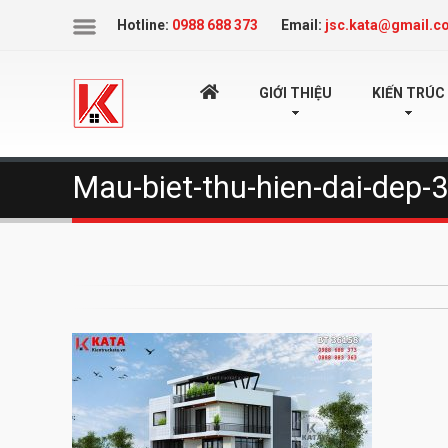
Icon
Hotline:
0988 688 373
Email:
jsc.kata@gmail.c
TRANG
GIỚI THIỆU
KIẾN TRÚC
Mau-biet-thu-hien-dai-dep-
CHỦ