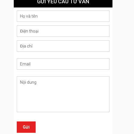
GỬI YÊU CẦU TƯ VẤN