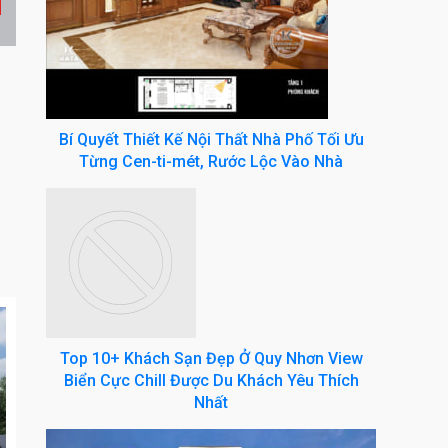
Bí Quyết Thiết Kế Nội Thất Nhà Phố Tối Ưu
Từng Cen-ti-mét, Rước Lộc Vào Nhà
Top 10+ Khách Sạn Đẹp Ở Quy Nhơn View
Biển Cực Chill Được Du Khách Yêu Thích
Nhất