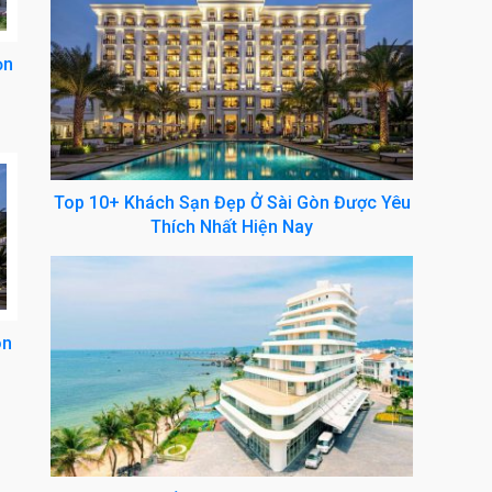
ọn
Top 10+ Khách Sạn Đẹp Ở Sài Gòn Được Yêu
Thích Nhất Hiện Nay
òn