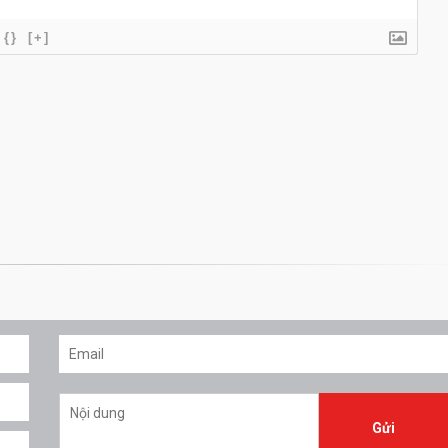
{}
[+]