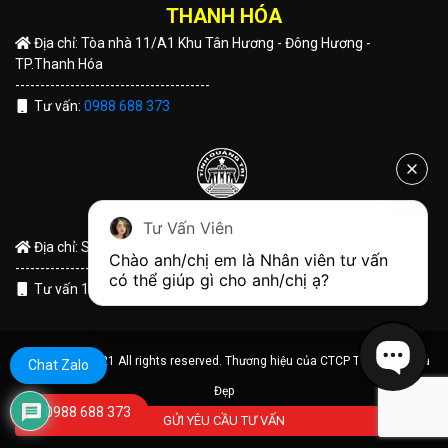
THANH HÓA
Địa chỉ: Tòa nhà 11/A1 Khu Tân Hương - Đông Hương -
TP.Thanh Hóa
---------------------------------------
Tư vấn:
0988 688 373
QUẢNG TRỊ
Tư Vấn Viên
Địa chỉ: Số 191 Hùng Vương - TP Đông Hà - Tỉnh Quảng Trị
Chào anh/chị em là Nhân viên tư vấn 
---------------------------------------
có thể giúp gì cho anh/chị ạ?
Tư vấn 1:
0988 688 373
© Copyright 2021 All rights reserved. Thương hiệu của CTCP Tập Đoàn Nhà
Chat Zalo
Đẹp
0988 688 373
GỬI YÊU CẦU TƯ VẤN