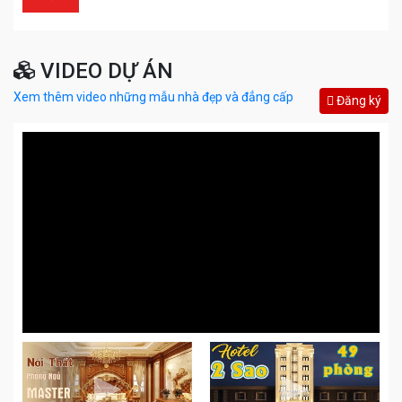
VIDEO DỰ ÁN
Xem thêm video những mẫu nhà đẹp và đẳng cấp
Đăng ký