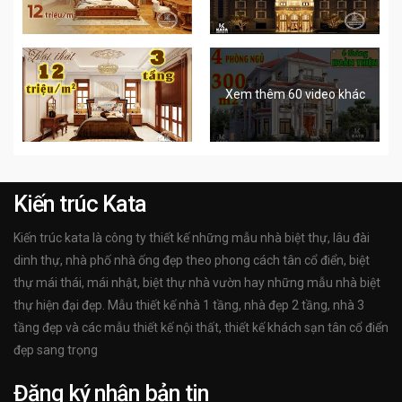
Xem thêm 60 video khác
Kiến trúc Kata
Kiến trúc kata là công ty thiết kế những mẫu nhà biệt thự, lâu đài
dinh thự, nhà phố nhà ống đẹp theo phong cách tân cổ điển, biệt
thự mái thái, mái nhật, biệt thự nhà vườn hay những mẫu nhà biệt
thự hiện đại đẹp. Mẫu thiết kế nhà 1 tầng, nhà đẹp 2 tầng, nhà 3
tầng đẹp và các mẫu thiết kế nội thất, thiết kế khách sạn tân cổ điển
đẹp sang trọng
Đăng ký nhận bản tin