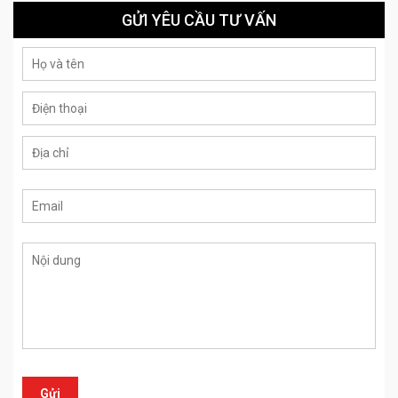
GỬI YÊU CẦU TƯ VẤN