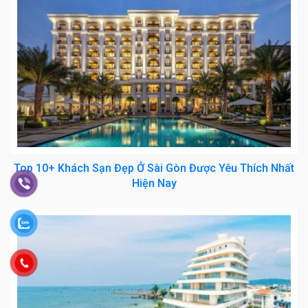
Top 10+ Khách Sạn Đẹp Ở Sài Gòn Được Yêu Thích Nhất
Hiện Nay