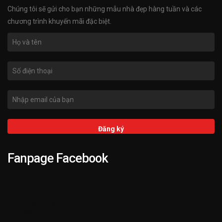
Chúng tôi sẽ gửi cho bạn những mẫu nhà đẹp hàng tuần và các
chương trình khuyến mãi đặc biệt.
Fanpage Facebook
➌ Hỗ trợ KIENTRUCKATA.VN 24/7
➋ 3.000+ Mẫu Nhà Đẹp
➊ 25+ Năm