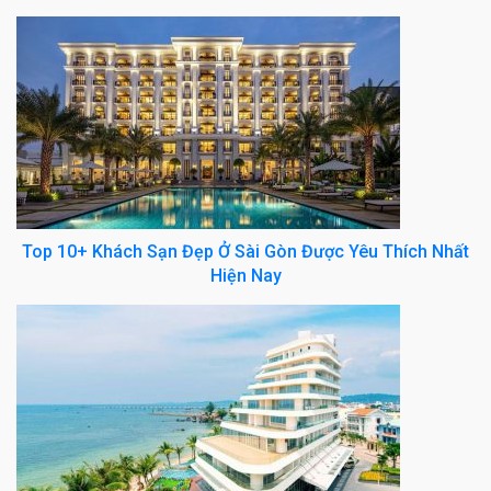
Top 10+ Khách Sạn Đẹp Ở Sài Gòn Được Yêu Thích Nhất
Hiện Nay