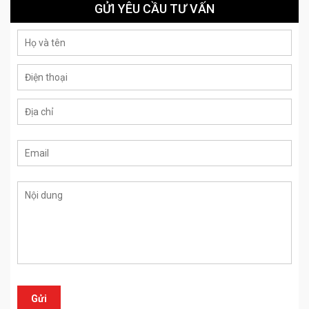
GỬI YÊU CẦU TƯ VẤN