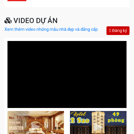
VIDEO DỰ ÁN
Xem thêm video những mẫu nhà đẹp và đẳng cấp
Đăng ký