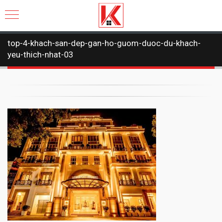
top-4-khach-san-dep-gan-ho-guom-duoc-du-khach-
yeu-thich-nhat-03