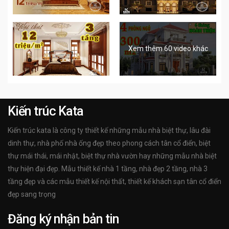
Xem thêm 60 video khác
Kiến trúc Kata
Kiến trúc kata là công ty thiết kế những mẫu nhà biệt thự, lâu đài
dinh thự, nhà phố nhà ống đẹp theo phong cách tân cổ điển, biệt
thự mái thái, mái nhật, biệt thự nhà vườn hay những mẫu nhà biệt
thự hiện đại đẹp. Mẫu thiết kế nhà 1 tầng, nhà đẹp 2 tầng, nhà 3
tầng đẹp và các mẫu thiết kế nội thất, thiết kế khách sạn tân cổ điển
đẹp sang trọng
Đăng ký nhận bản tin