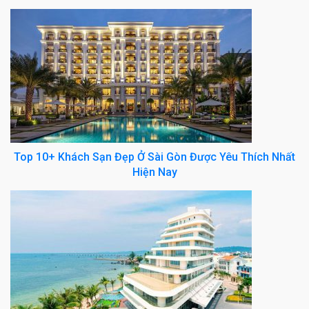
Top 10+ Khách Sạn Đẹp Ở Sài Gòn Được Yêu Thích Nhất
Hiện Nay