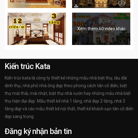
Xem thêm 60 video khác
Kiến trúc Kata
Kiến trúc kata là công ty thiết kế những mẫu nhà biệt thự, lâu đài
dinh thự, nhà phố nhà ống đẹp theo phong cách tân cổ điển, biệt
thự mái thái, mái nhật, biệt thự nhà vườn hay những mẫu nhà biệt
thự hiện đại đẹp. Mẫu thiết kế nhà 1 tầng, nhà đẹp 2 tầng, nhà 3
tầng đẹp và các mẫu thiết kế nội thất, thiết kế khách sạn tân cổ điển
đẹp sang trọng
Đăng ký nhận bản tin