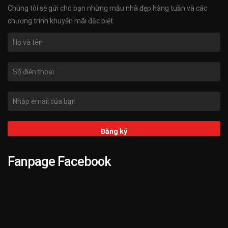
Chúng tôi sẽ gửi cho bạn những mẫu nhà đẹp hàng tuần và các
chương trình khuyến mãi đặc biệt.
Fanpage Facebook
➌ Hỗ trợ KIENTRUCKATA.VN 24/7
➋ 3.000+ Mẫu Nhà Đẹp
➊ 25+ Năm