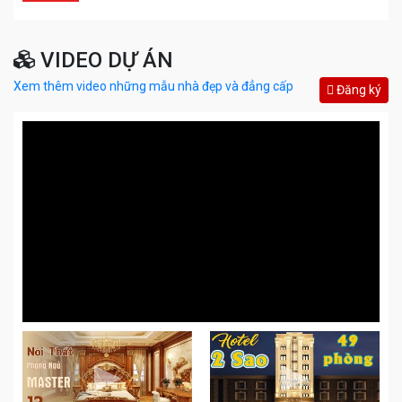
VIDEO DỰ ÁN
Xem thêm video những mẫu nhà đẹp và đẳng cấp
Đăng ký