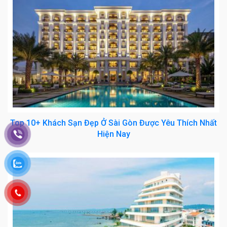
Top 10+ Khách Sạn Đẹp Ở Sài Gòn Được Yêu Thích Nhất
Hiện Nay