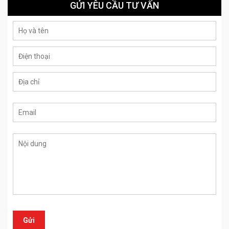
GỬI YÊU CẦU TƯ VẤN